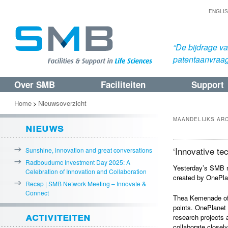
ENGLI
“De bijdrage v
patentaanvraa
Over SMB
Faciliteiten
Support
Spring
Spring
naar
naar
Home
Nieuwsoverzicht
>
de
de
MAANDELIJKS AR
nieuws
primaire
secundaire
inhoud
inhoud
‘Innovative te
Sunshine, innovation and great conversations
Radboudumc Investment Day 2025: A
Yesterday’s SMB m
Celebration of Innovation and Collaboration
created by OnePla
Recap | SMB Network Meeting – Innovate &
Connect
Thea Kemenade of O
points. OnePlanet c
activiteiten
research projects
collaborate closel