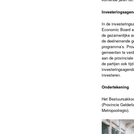
Investeringsagen
In de investering
Economic Board afs
de gezamenlijke am
de deelnemende gem
programma’s. Provi
gemeenten te verdub
aan de provinciale
de partijen ook tij
investeringsagenda
investeren.
Ondertekening
Het Bestuursakkoor
(Provincie Gelder
Metropoolregio).