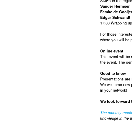
SMEs in the regio
Sander Hermsen
Femke de Gooije
Edgar Schwandt
(
17:00 Wrapping up
For those intereste
where you will be
Online event
This event will be 
the event. The sen
Good to know
Presentations are i
We welcome new gue
in your network!
We look forward 
The monthly meet
knowledge in the w