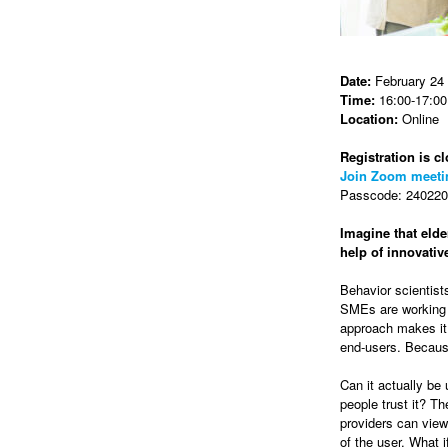
Date:
February 24
Time:
16:00-17:00 
Location:
Online
Registration is cl
Join Zoom meeti
Passcode: 2402202
Imagine that elde
help of innovati
Behavior scientist
SMEs are working t
approach makes it 
end-users. Because
Can it actually be
people trust it? Th
providers can view
of the user. What 