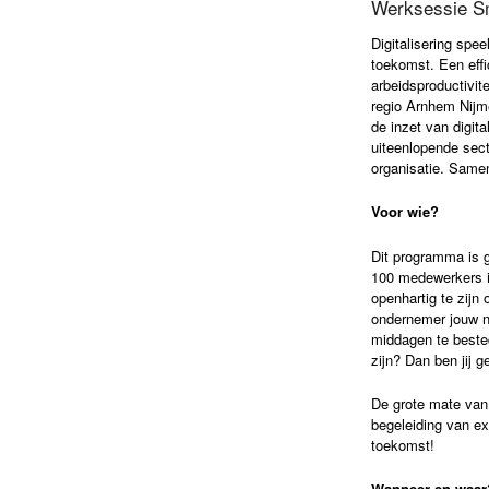
Werksessie S
Digitalisering spe
toekomst. Een effi
arbeidsproductivi
regio Arnhem Nijm
de inzet van digit
uiteenlopende sect
organisatie. Same
Voor wie?
Dit programma is 
100 medewerkers in
openhartig te zijn 
ondernemer jouw n
middagen te beste
zijn? Dan ben jij g
De grote mate van
begeleiding van ex
toekomst!
Wanneer en waar