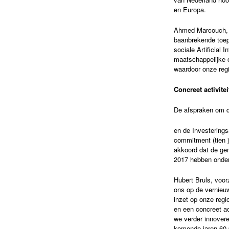
en Europa.
Ahmed Marcouch, v
baanbrekende toep
sociale Artificial
maatschappelijke o
waardoor onze regi
Concreet activite
De afspraken om de
en de Investering
commitment (tien j
akkoord dat de ge
2017 hebben onde
Hubert Bruls, voo
ons op de vernieu
inzet op onze regi
en een concreet ac
we verder innover
komende jaren 60