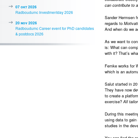
can contribute to a
07 okt 2026
Radboudumc Investmentday 2026
Sander Hermsen fr
20 nov 2026
regards to
Motivat
Radboudumc Career event for PhD candidates
And when do we ac
& postdocs 2026
As we want to con
is: What can compa
with it? That’s w
Femke works for Wa
which is an autom
Salut started in 2
They have now deve
to create a platfo
exercise?
All tail
During this meeting
using data to gain
studies in the dev
You can find the p