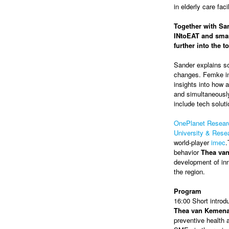
in elderly care faci
Together with San
INtoEAT and smar
further into the 
Sander explains so
changes. Femke in
insights into how a
and simultaneously
include tech soluti
OnePlanet Resear
University & Res
world-player
imec
.
behavior
Thea va
development of inn
the region.
Program
16:00 Short introd
Thea van Kemen
preventive health a