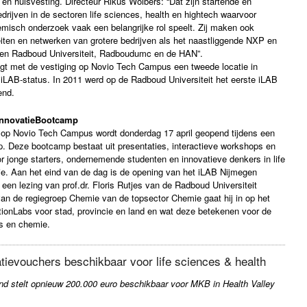
 en huisvesting. Directeur Rikus Wolbers: “Dat zijn startende en
ijven in de sectoren life sciences, health en hightech waarvoor
misch onderzoek vaak een belangrijke rol speelt. Zij maken ook
teiten en netwerken van grotere bedrijven als het naastliggende NXP en
ngen Radboud Universiteit, Radboudumc en de HAN”.
jgt met de vestiging op Novio Tech Campus een tweede locatie in
iLAB-status. In 2011 werd op de Radboud Universiteit het eerste iLAB
end.
InnovatieBootcamp
 op Novio Tech Campus wordt donderdag 17 april geopend tijdens een
. Deze bootcamp bestaat uit presentaties, interactieve workshops en
r jonge starters, ondernemende studenten en innovatieve denkers in life
e. Aan het eind van de dag is de opening van het iLAB Nijmegen
een lezing van prof.dr. Floris Rutjes van de Radboud Universiteit
van de regiegroep Chemie van de topsector Chemie gaat hij in op het
ionLabs voor stad, provincie en land en wat deze betekenen voor de
es en chemie.
tievouchers beschikbaar voor life sciences & health
nd stelt opnieuw 200.000 euro beschikbaar voor MKB in Health Valley