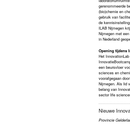
laboratoriumruimte
gerenommeerde bedr
(bio)chemie en che
gebruik van facili
de kennisinstelli
ILAB Nijmegen kri
Nijmegen met een 
in Nederland geop
Opening tijdens 
Het InnovationLab
InnovatieBootcamp
een beursvloer voo
sciences en chemi
voorafgegaan door 
Nijmegen. Als lid 
belang van Innovat
sector life scienc
Nieuwe Innova
Provincie Gelderla