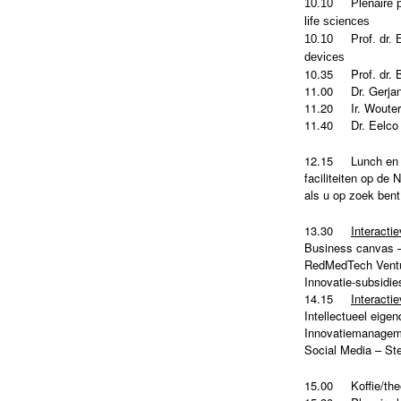
10.10 Plenaire pr
life sciences
10.10 Prof. dr. El
devices
10.35 Prof. dr. B
11.00 Dr. Gerja
11.20 Ir. Wouter 
11.40 Dr. Eelco 
12.15 Lunch en beu
faciliteiten op d
als u op zoek bent
13.30
Interacti
Business canvas 
RedMedTech Ventur
Innovatie-subsidie
14.15
Interacti
Intellectueel eige
Innovatiemanagem
Social Media – St
15.00 Koffie/the