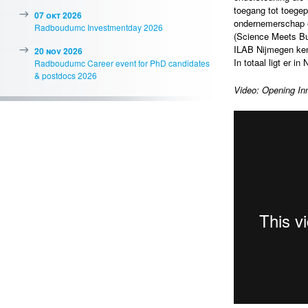
toegang tot toegep
07 okt 2026
ondernemerschap e
Radboudumc Investmentday 2026
(Science Meets Bu
ILAB Nijmegen ke
20 nov 2026
In totaal ligt er 
Radboudumc Career event for PhD candidates
& postdocs 2026
Video: Opening In