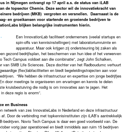
s in Nijmegen ontvangt op 17 april a.s. de status van iLAB
an de topsector Chemie. Deze sector wil de innovatiekracht van
leinere bedrijven (MKB) vergroten en versnellen. Daarnaast is de
aag- en groeikansen voor startende en groeiende bedrijven te
ationLabs blijken belangrijke instrumenten hierin.
Een InnovationLab faciliteert ondernemers (veelal startups en
spin-offs van kennisinstellingen) met laboratoriumruimte en
apparatuur. Maar ook krijgen zij ondersteuning bij zaken als
een gezond bedrijfsplan, het beschermen van hun idee of het verwerven
vio Tech Campus voldoet aan die combinatie”, zegt John Schalken,
r van SMB Life Sciences. Deze dochter van het Radboudumc verhuurt
aardige (flex)labfaciliteiten en biedt begeleidingstrajecten aan voor
bedrijven. “We hebben de infrastructuur en expertise om jonge bedrijfjes
En door meetings te organiseren om ervaringen en kennis te delen
te kruisbestuiving die nodig is om innovaties aan te jagen. Het
 in deze regio is enorm”.
ce en Business
een netwerk van zes InnovatieLabs in Nederland en deze infrastructuur
 af. Door de verbinding met topkennisinstituten zijn iLAB’s aantrekkelijk
B-bedrijven. Novio Tech Campus is daar een goed voorbeeld van. De
tober vorig jaar operationeel en biedt inmiddels aan ruim 15 bedrijven