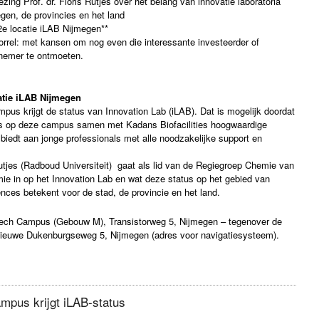
ing Prof. dr. Floris Rutjes over het belang van innovatie laboratoria
gen, de provincies en het land
 locatie iLAB Nijmegen**
el: met kansen om nog even die interessante investeerder of
nemer te ontmoeten.
atie iLAB Nijmegen
us krijgt de status van Innovation Lab (iLAB). Dat is mogelijk doordat
s op deze campus samen met Kadans Biofacilities hoogwaardige
en biedt aan jonge professionals met alle noodzakelijke support en
utjes (Radboud Universiteit) gaat als lid van de Regiegroep Chemie van
ie in op het Innovation Lab en wat deze status op het gebied van
ences betekent voor de stad, de provincie en het land.
Tech Campus (Gebouw M), Transistorweg 5, Nijmegen – tegenover de
ieuwe Dukenburgseweg 5, Nijmegen (adres voor navigatiesysteem).
mpus krijgt iLAB-status