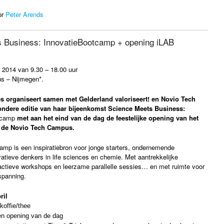
or
Peter Arends
 Business: InnovatieBootcamp + opening iLAB
 2014 van 9.30 – 18.00 uur
s – Nijmegen*.
s organiseert samen met Gelderland valoriseert! en Novio Tech
ndere editie van haar bijeenkomst Science Meets Business:
tcamp
met aan het eind van de dag de feestelijke opening van het
de Novio Tech Campus.
amp is een inspiratiebron voor jonge starters, ondernemende
atieve denkers in life sciences en chemie. Met aantrekkelijke
ractieve workshops en leerzame parallelle sessies… en met ruimte voor
spanning.
ril
koffie/thee
 opening van de dag