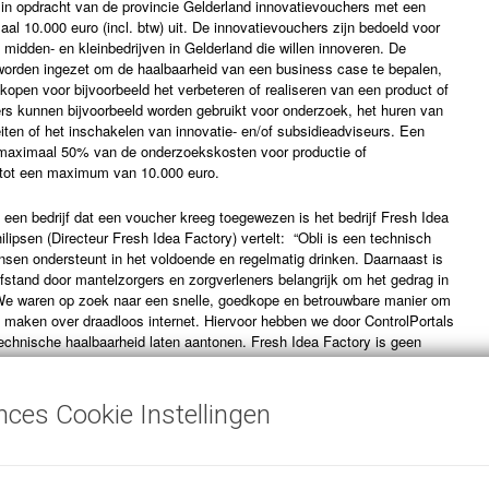
t in opdracht van de provincie Gelderland innovatievouchers met een
l 10.000 euro (incl. btw) uit. De innovatievouchers zijn bedoeld voor
) midden- en kleinbedrijven in Gelderland die willen innoveren. De
orden ingezet om de haalbaarheid van een business case te bepalen,
 kopen voor bijvoorbeeld het verbeteren of realiseren van een product of
rs kunnen bijvoorbeeld worden gebruikt voor onderzoek, het huren van
teiten of het inschakelen van innovatie- en/of subsidieadviseurs. Een
maximaal 50% van de onderzoekskosten voor productie of
 tot een maximum van 10.000 euro.
een bedrijf dat een voucher kreeg toegewezen is het bedrijf Fresh Idea
ilipsen (Directeur Fresh Idea Factory) vertelt: “Obli is een technisch
sen ondersteunt in het voldoende en regelmatig drinken. Daarnaast is
fstand door mantelzorgers en zorgverleners belangrijk om het gedrag in
We waren op zoek naar een snelle, goedkope en betrouwbare manier om
e maken over draadloos internet. Hiervoor hebben we door ControlPortals
echnische haalbaarheid laten aantonen. Fresh Idea Factory is geen
 we hebben verstand van zorg en gebruikers en van slimme (frisse)
egang tot specifieke en hoog gedetailleerde kennis is voor een kleine
grijk. De innovatievoucher maakt het voor ons gemakkelijker om deze
nces Cookie Instellingen
”
irecteur van Okklo Life Sciences BV vertelt over het opzetten van een
en snelle screening van effectiviteit van nieuwe geneesmiddelen. ‘De