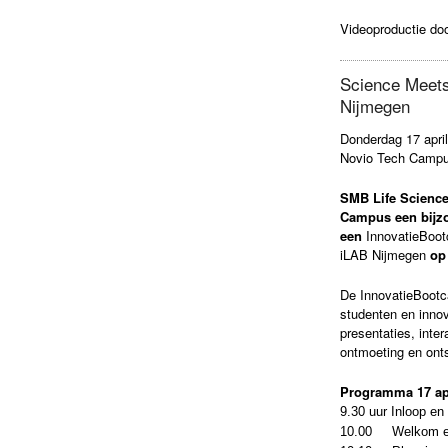
Videoproductie do
Science Meets
Nijmegen
Donderdag 17 april
Novio Tech Campu
SMB Life Science
Campus een bijzo
een
InnovatieBoo
iLAB Nijmegen
op 
De InnovatieBootc
studenten en innov
presentaties, inte
ontmoeting en ont
Programma 17 ap
9.30 uur Inloop en 
10.00 Welkom en