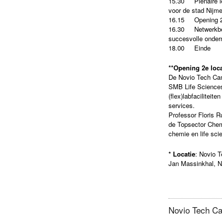
15.30 Plenaire lez
voor de stad Nijme
16.15 Opening 2e
16.30 Netwerkborr
succesvolle onder
18.00 Einde
**Opening 2e loc
De Novio Tech Camp
SMB Life Science
(flex)labfaciliteit
services.
Professor Floris R
de Topsector Chem
chemie en life sci
* Locatie
: Novio 
Jan Massinkhal, N
Novio Tech Ca