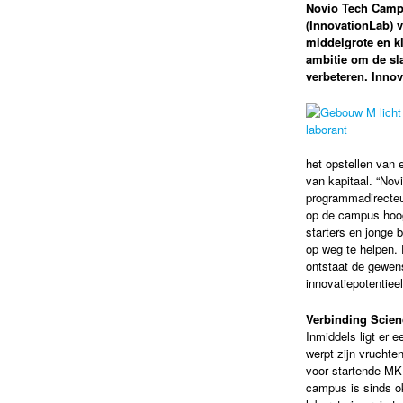
Novio Tech Campu
(InnovationLab) v
middelgrote en k
ambitie om de sl
verbeteren. Innov
het opstellen van 
van kapitaal. “No
programmadirecteu
op de campus hoogw
starters en jonge 
op weg te helpen. 
ontstaat de gewens
innovatiepotentieel
Verbinding Scien
Inmiddels ligt er 
werpt zijn vruchten
voor startende MK
campus is sinds ok