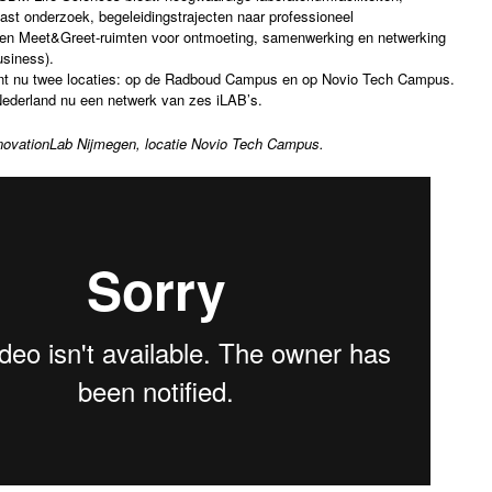
ast onderzoek, begeleidingstrajecten naar professioneel
n Meet&Greet-ruimten voor ontmoeting, samenwerking en netwerking
siness).
nt nu twee locaties: op de Radboud Campus en op Novio Tech Campus.
in Nederland nu een netwerk van zes iLAB’s.
novationLab Nijmegen, locatie Novio Tech Campus.