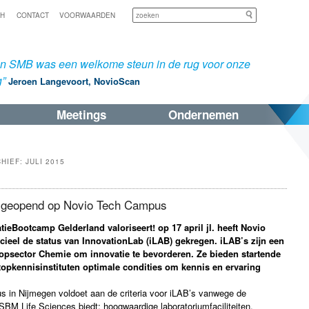
Zoeken
SH
CONTACT
VOORWAARDEN
an SMB was een welkome steun in de rug voor onze
g”
Jeroen Langevoort, NovioScan
Meetings
Ondernemen
CHIEF:
JULI 2015
b geopend op Novio Tech Campus
tieBootcamp Gelderland valoriseert! op 17 april jl. heeft Novio
ieel de status van InnovationLab (iLAB) gekregen. iLAB’s zijn een
 Topsector Chemie om innovatie te bevorderen. Ze bieden startende
opkennisinstituten optimale condities om kennis en ervaring
 in Nijmegen voldoet aan de criteria voor iLAB’s vanwege de
SBM Life Sciences biedt: hoogwaardige laboratoriumfaciliteiten,