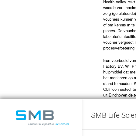
Health Valley reik
waarde van maximaa
zorg (gerelateerde
vouchers kunnen w
of om kennis in te
proces. De vouche
laboratoriumfacili
voucher vergoedt 
procesverbetering
Een voorbeeld van 
Factory BV. Wil Ph
hulpmiddel dat men
het monitoren op a
stand te houden. 
Obli ‘connected’ t
uit Eindhoven de t
technisch bedrijf;
oplossingen. De to
start-up erg belan
SMB Life Scie
kennis in te kopen.
Daniel Zollinger D
nieuw model voor e