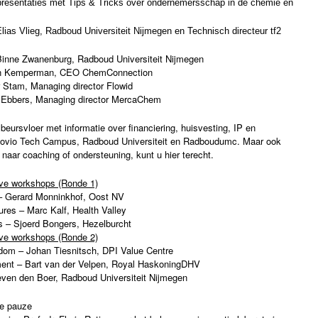
esentaties met Tips & Tricks over ondernemersschap in de chemie en
ias Vlieg, Radboud Universiteit Nijmegen en Technisch directeur tf2
inne Zwanenburg, Radboud Universiteit Nijmegen
n Kemperman, CEO ChemConnection
Stam, Managing director Flowid
Ebbers, Managing director MercaChem
rsvloer met informatie over financiering, huisvesting, IP en
e Novio Tech Campus, Radboud Universiteit en Radboudumc. Maar ook
 naar coaching of ondersteuning, kunt u hier terecht.
eve workshops (Ronde 1)
– Gerard Monninkhof, Oost NV
es – Marc Kalf, Health Valley
s – Sjoerd Bongers, Hezelburcht
eve workshops (Ronde 2)
ndom – Johan Tiesnitsch, DPI Value Centre
ent – Bart van der Velpen, Royal HaskoningDHV
even den Boer, Radboud Universiteit Nijmegen
e pauze