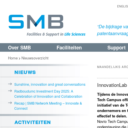
ENGLI
“De bijdrage v
patentaanvraa
Over SMB
Faciliteiten
Support
Spring
Spring
naar
naar
Home
Nieuwsoverzicht
>
de
de
MAANDELIJKS AR
nieuws
primaire
secundaire
inhoud
inhoud
InnovationLa
Sunshine, innovation and great conversations
Radboudumc Investment Day 2025: A
Tijdens de Innova
Celebration of Innovation and Collaboration
Tech Campus offic
Recap | SMB Network Meeting – Innovate &
initiatief van de
Connect
ondernemers en t
effectief te delen.
activiteiten
Novio Tech Campus
ondersteuning die 