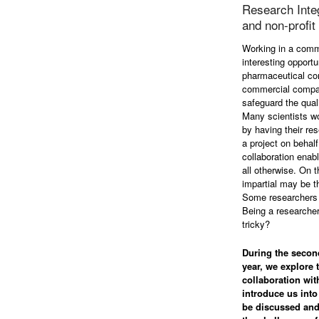
Research Integ
and non-profit
Working in a comme
interesting opportu
pharmaceutical com
commercial compan
safeguard the quali
Many scientists wo
by having their res
a project on behal
collaboration enab
all otherwise. On 
impartial may be th
Some researchers c
Being a researcher
tricky?
During the secon
year, we explore 
collaboration wit
introduce us into
be discussed and 