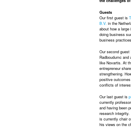
the challenges of
Guests
Our first guest is
T
B.V.
in the Nether
about how a large 
doing business suc
business practices
Our second guest
Radboudumc and a p
like Novartis. At t
entrepreneur share
strengthening. Ho
positive outcomes 
conflicts of intere
Our last guest is
p
currently professor
and having been pr
research integrity
is currently chair
his views on the ch