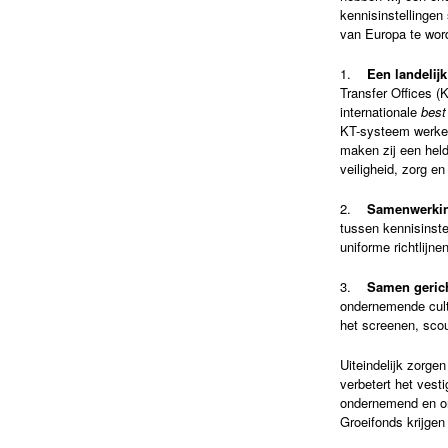
kennisinstellingen
van Europa te wor
1.
Een landelij
Transfer Offices (
internationale
best
KT-systeem werken 
maken zij een held
veiligheid, zorg e
2.
Samenwerkin
tussen kennisinste
uniforme richtlijne
3.
Samen gerich
ondernemende cult
het screenen, scou
Uiteindelijk zorge
verbetert het vest
ondernemend en on
Groeifonds krijgen