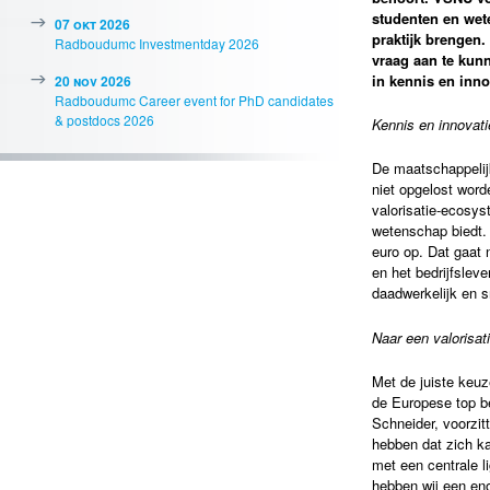
studenten en wet
07 okt 2026
praktijk brengen.
Radboudumc Investmentday 2026
vraag aan te kun
in kennis en inn
20 nov 2026
Radboudumc Career event for PhD candidates
& postdocs 2026
Kennis en innovati
De maatschappelij
niet opgelost word
valorisatie-ecosys
wetenschap biedt. 
euro op. Dat gaat 
en het bedrijfslev
daadwerkelijk en 
Naar een valorisa
Met de juiste keuz
de Europese top be
Schneider, voorzit
hebben dat zich ka
met een centrale l
hebben wij een eno