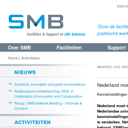
ENGLI
“Door de facil
praktische werk
Over SMB
Faciliteiten
Support
Spring
Spring
naar
naar
Home
Activiteiten
>
de
de
MAANDELIJKS AR
nieuws
primaire
secundaire
inhoud
inhoud
Nederland moe
Sunshine, innovation and great conversations
Radboudumc Investment Day 2025: A
Kennisinstellinge
Celebration of Innovation and Collaboration
Recap | SMB Network Meeting – Innovate &
Nederland moet d
Connect
Nederlandse univ
kennisinstelling
activiteiten
te versterken. He
behoort. VSNU-voo