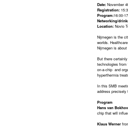
Date:
November 4t
Registration:
15:3
Program:
16:00-17
Networking/drinks
Location:
Novio T
Nijmegen is the ci
worlds. Healthcare
Nijmegen is about 
But there certainl
technologies from 
on-a-chip and org
hyperthermia treat
In this SMB meeti
address precisely 
Program
Hans van Bokho
chip that will inf
Klaus Werner
fr