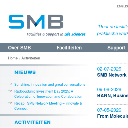
ENGLI
“Door de facil
praktische werk
Over SMB
Faciliteiten
Support
Spring
Spring
naar
naar
Home
Activiteiten
>
de
de
02-07-2026
nieuws
primaire
secundaire
SMB Network 
inhoud
inhoud
Sunshine, innovation and great conversations
09-06-2026
Radboudumc Investment Day 2025: A
BANN, Busine
Celebration of Innovation and Collaboration
Recap | SMB Network Meeting – Innovate &
Connect
07-05-2026
From Molecule
activiteiten