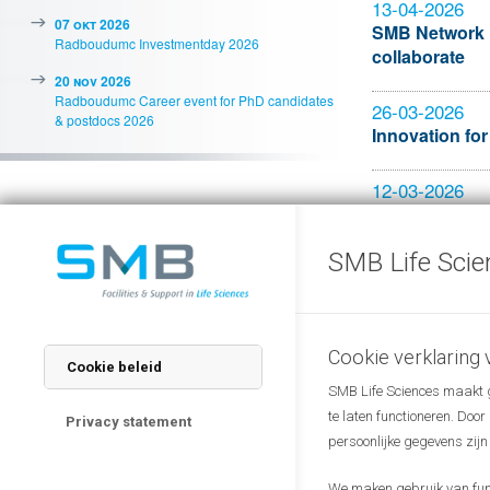
13-04-2026
07 okt 2026
SMB Network Me
Radboudumc Investmentday 2026
collaborate
20 nov 2026
Radboudumc Career event for PhD candidates
26-03-2026
& postdocs 2026
Innovation for
12-03-2026
Health Valley
SMB Life Scie
05-03-2026
Digital Healt
12-11-2025
Cookie verklaring
Cookie beleid
BANN, Busine
SMB Life Sciences maakt ge
te laten functioneren. Doo
31-10-2025
Privacy statement
persoonlijke gegevens zijn
Career event 
We maken gebruik van funct