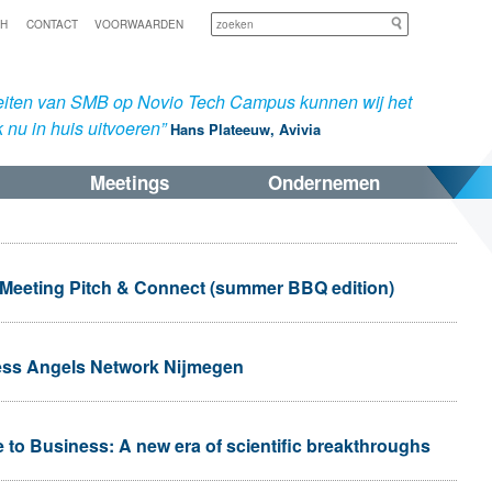
Zoeken
SH
CONTACT
VOORWAARDEN
iteiten van SMB op Novio Tech Campus kunnen wij het
 nu in huis uitvoeren”
Hans Plateeuw, Avivia
Meetings
Ondernemen
Meeting Pitch & Connect (summer BBQ edition)
ss Angels Network Nijmegen
 to Business: A new era of scientific breakthroughs