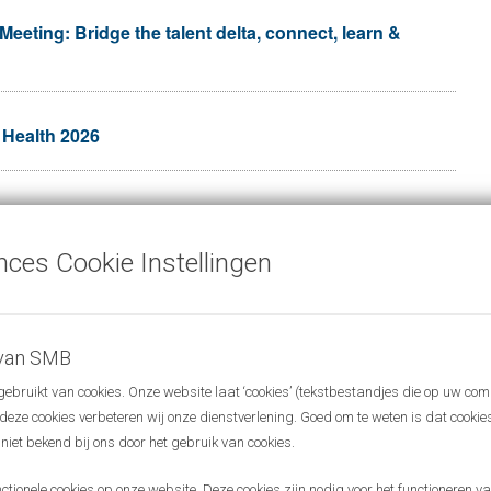
eting: Bridge the talent delta, connect, learn &
 Health 2026
 Event 2026
nces Cookie Instellingen
h Challenge Lab (DHCL) evenement!
 van SMB
ss Angels Network Nijmegen
bruikt van cookies. Onze website laat ‘cookies’ (tekstbestandjes die op uw com
r deze cookies verbeteren wij onze dienstverlening. Goed om te weten is dat cooki
 niet bekend bij ons door het gebruik van cookies.
for PhD candidates & postdocs 2025
ionele cookies op onze website. Deze cookies zijn nodig voor het functioneren van