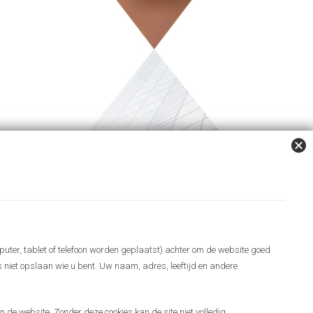
puter, tablet of telefoon worden geplaatst) achter om de website goed
es niet opslaan wie u bent. Uw naam, adres, leeftijd en andere
 de website. Zonder deze cookies kan de site niet volledig