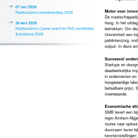
07 okt 2026
Motor voor innov
Radboudumc Investmentday 2026
De maatschappelijk
hoog. In het uitda
20 nov 2026
Radboudumc Career event for PhD candidates
betrokken. Om dez
& postdocs 2026
Universiteit een to
patiëntenzorg, ond
output. In deze am
Succesvol onde
Startups en doorgr
daadwerkelijke impa
in ondernemen en d
hoogwaardige labo
betaalbare prijs).
meerwaarde.
Economische sti
SMB levert een bij
regio Arnhem-Nijge
routes naar oplos
duurzaam leven bij
kennisinstellingen