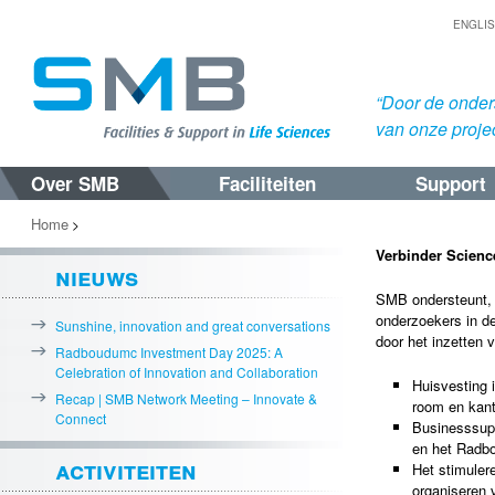
ENGLI
“Door de onders
van onze proje
Over SMB
Faciliteiten
Support
Spring
Spring
naar
naar
Home
>
de
de
Verbinder Scienc
nieuws
primaire
secundaire
SMB ondersteunt, 
inhoud
inhoud
onderzoekers in d
Sunshine, innovation and great conversations
door het inzetten 
Radboudumc Investment Day 2025: A
Celebration of Innovation and Collaboration
Huisvesting 
Recap | SMB Network Meeting – Innovate &
room en kant
Connect
Businesssuppo
en het Radb
activiteiten
Het stimuler
organiseren