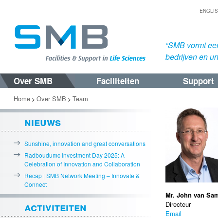
ENGLI
“SMB vormt een
bedrijven en uni
Over SMB
Faciliteiten
Support
Spring
Spring
naar
naar
Home
Over SMB
Team
>
>
de
de
nieuws
primaire
secundaire
inhoud
inhoud
Sunshine, innovation and great conversations
Radboudumc Investment Day 2025: A
Celebration of Innovation and Collaboration
Recap | SMB Network Meeting – Innovate &
Connect
Mr. John van Sa
activiteiten
Directeur
Email