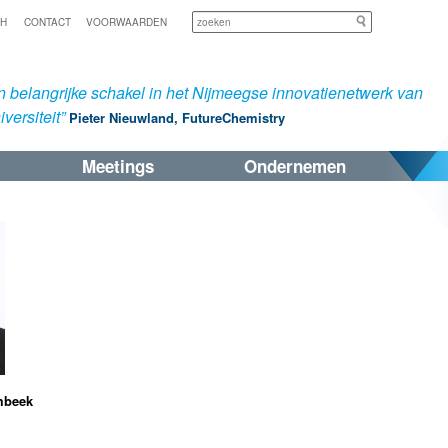
Zoeken
SH
CONTACT
VOORWAARDEN
 belangrijke schakel in het Nijmeegse innovatienetwerk van
versiteit”
Pieter Nieuwland, FutureChemistry
Meetings
Ondernemen
mbeek