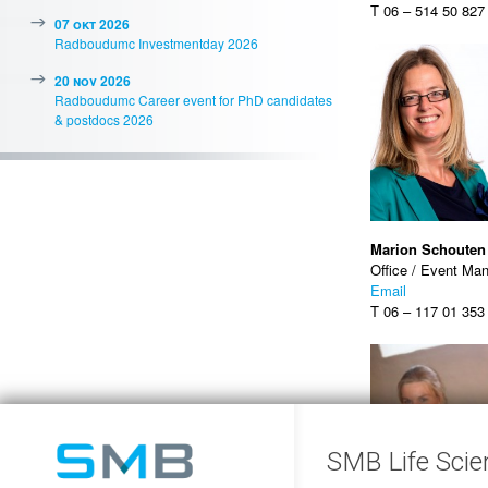
T 06 – 514 50 827
07 okt 2026
Radboudumc Investmentday 2026
20 nov 2026
Radboudumc Career event for PhD candidates
& postdocs 2026
Marion Schouten
Office / Event Ma
Email
T 06 – 117 01 353
SMB Life Scie