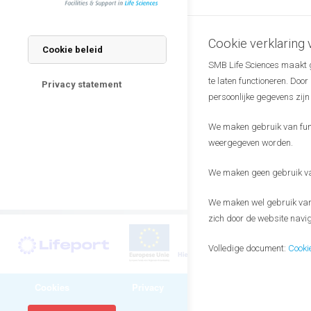
Drs. Marieke Sni
Communicatie
Email
Cookie verklaring
Cookie beleid
SMB Life Sciences maakt ge
te laten functioneren. Doo
Privacy statement
persoonlijke gegevens zijn
We maken gebruik van funct
weergegeven worden.
Dennis Lammers
Financial Officer
We maken geen gebruik van
Email
We maken wel gebruik van 
zich door de website navig
Volledige document:
Cooki
Cookies
Privacy
Algemene
voorwaarden