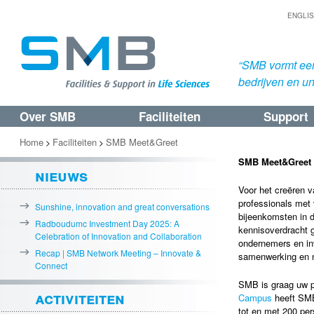
ENGLI
“SMB vormt een
bedrijven en uni
Over SMB
Faciliteiten
Support
Spring
Spring
naar
naar
Home
Faciliteiten
SMB Meet&Greet
>
>
de
de
SMB Meet&Greet
nieuws
primaire
secundaire
Voor het creëren v
inhoud
inhoud
professionals met 
Sunshine, innovation and great conversations
bijeenkomsten in 
Radboudumc Investment Day 2025: A
kennisoverdracht 
Celebration of Innovation and Collaboration
ondernemers en inv
Recap | SMB Network Meeting – Innovate &
samenwerking en n
Connect
SMB is graag uw pa
activiteiten
Campus
heeft SMB
tot en met 200 per