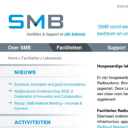
ENGLI
“SMB vormt een
bedrijven en uni
Over SMB
Faciliteiten
Support
Spring
Spring
naar
naar
Home
Faciliteiten
Laboratoria
>
>
de
de
Hoogwaardige lab
nieuws
primaire
secundaire
Er zijn hoogwaardi
inhoud
inhoud
Radboudumc. Binne
Sunshine, innovation and great conversations
opgestart. Deze La
Radboudumc Investment Day 2025: A
een clean room be
Celebration of Innovation and Collaboration
opgeleverd.
Recap | SMB Network Meeting – Innovate &
Connect
Faciliteiten Rad
Daarnaast onderste
activiteiten
infrastructuur, ap
Radboud Research 