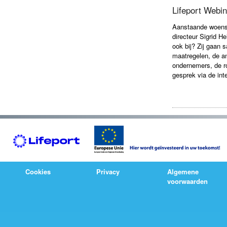
Lifeport Webin
Aanstaande woens
directeur
Sigrid He
ook bij?
Zij gaan
maatregelen, de an
ondernemers, de r
gesprek via de int
Cookies
Privacy
Algemene
voorwaarden