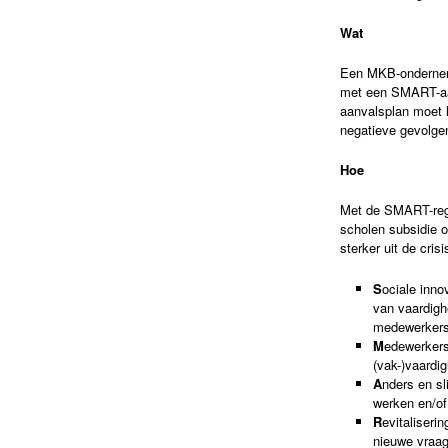
Wat
Een MKB-onderneme
met een SMART-aan
aanvalsplan moet l
negatieve gevolge
Hoe
Met de SMART-reg
scholen subsidie
sterker uit de crisi
S
ociale inno
van vaardighe
medewerker
M
edewerkers
(vak-)vaardi
A
nders en sl
werken en/of
R
evitaliseri
nieuwe vraag