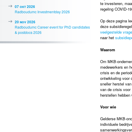
te investeren, ma
07 okt 2026
regeling COVID-19
Radboudumc Investmentday 2026
Op deze pagina lee
20 nov 2026
deze subsidieregel
Radboudumc Career event for PhD candidates
veelgestelde vrag
& postdocs 2026
naar het
subsidiep
Waarom
Om MKB-ondernemer
medewerkers en he
crisis en de perio
ontwikkeling voor 
sneller herstel va
van de crisis voor
herstellen hebben 
Voor wie
Gelderse MKB-onde
individuele bedrij
samenwerkingsver