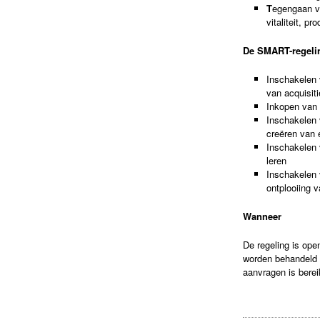
T
egengaan va
vitaliteit, p
De SMART-regelin
Inschakelen 
van acquisit
Inkopen van 
Inschakelen 
creëren van 
Inschakelen 
leren
Inschakelen v
ontplooiing 
Wanneer
De regeling is ope
worden behandeld o
aanvragen is berei