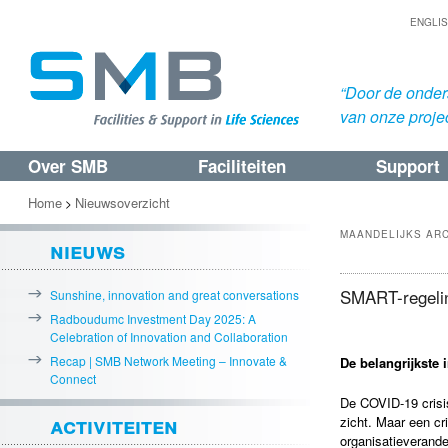
ENGLI
“Door de onders
van onze proje
Over SMB
Faciliteiten
Support
Spring
Spring
naar
naar
Home
Nieuwsoverzicht
>
de
de
MAANDELIJKS AR
nieuws
primaire
secundaire
inhoud
inhoud
SMART-regeli
Sunshine, innovation and great conversations
Radboudumc Investment Day 2025: A
Celebration of Innovation and Collaboration
Recap | SMB Network Meeting – Innovate &
De belangrijkste i
Connect
De COVID-19 crisis
activiteiten
zicht. Maar een cr
organisatieverander