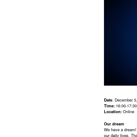
Date
: December 3
Time:
16:00-17:30
Location:
Online
Our dream
We have a dream! O
our daily lives. Th