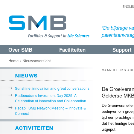
ENGLI
“De bijdrage v
patentaanvraa
Over SMB
Faciliteiten
Support
Spring
Spring
naar
naar
Home
Nieuwsoverzicht
>
de
de
MAANDELIJKS AR
nieuws
primaire
secundaire
inhoud
inhoud
De Groeiversne
Sunshine, innovation and great conversations
Gelderse MKB 
Radboudumc Investment Day 2025: A
Celebration of Innovation and Collaboration
De Groeiversneller
Recap | SMB Network Meeting – Innovate &
bedrijven om groeip
Connect
tijd een prachtige
dat het huidige b
activiteiten
uitgeput.