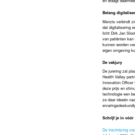
en draagt daarmee 
Belang digitalise
Menzis verbindt zi
dat digitalisering 
licht Dirk Jan Slo
van patiënten kan
kunnen worden verr
eigen omgeving ku
De vakjury
De jurering zal pl
Health Valley part
Innovation Officer
deze prijs en stim
technologie een be
ze daar ideeën na
ervaringsdeskundi
Schrijf je in vóór
De inschrijving vo