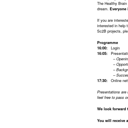
The Healthy Brain 
dream.
Everyone i
If you are interest
interested in help 
Sc2B projects, pl
Programme
16:00:
Login
16:05:
Presentati
– Opening eve
– Opportunities 
– Background/Up
– Successful pa
17:30:
Online net
Presentations are 
feel free to pass o
We look forward 
You will receive 