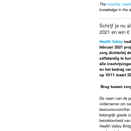
The
monthly meet
knowledge in the w
Schrijf je nu 
2021 en win €
Health Valley
nodi
februari 2021 pro
zorg dichterbij 
zelfstandig te ku
alle inschrijving
en het bedrag van
op 10/11 maart 20
Brug tussen zor
De naam van de pri
ondernemer om sam
bestuursvoorzitter
belangrijk goede z
betrokkenheid van
Health Valley Brid