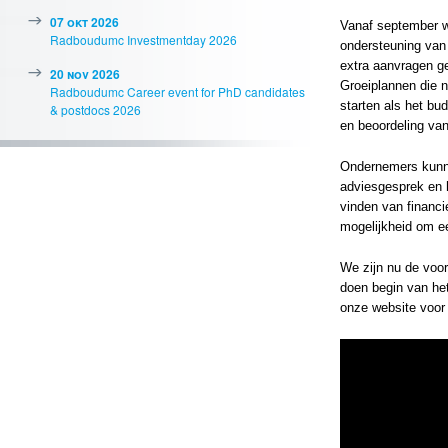
07 okt 2026
Vanaf september wa
Radboudumc Investmentday 2026
ondersteuning van 
extra aanvragen g
20 nov 2026
Groeiplannen die 
Radboudumc Career event for PhD candidates
starten als het bu
& postdocs 2026
en beoordeling van
Ondernemers kunne
adviesgesprek en h
vinden van financi
mogelijkheid om ee
We zijn nu de voo
doen begin van he
onze
website
voor 