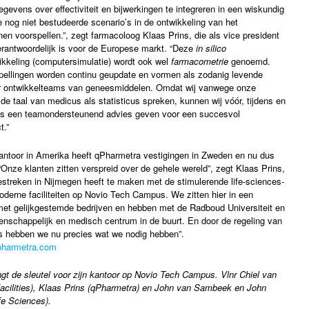
gevens over effectiviteit en bijwerkingen te integreren in een wiskundig
nog niet bestudeerde scenario’s in de ontwikkeling van het
n voorspellen.”, zegt farmacoloog Klaas Prins, die als vice president
rantwoordelijk is voor de Europese markt. “Deze
in silico
kkeling (computersimulatie) wordt ook wel
farmacometrie
genoemd.
pellingen worden continu geupdate en vormen als zodanig levende
r ontwikkelteams van geneesmiddelen. Omdat wij vanwege onze
de taal van medicus als statisticus spreken, kunnen wij vóór, tijdens en
ies een teamondersteunend advies geven voor een succesvol
t.”
antoor in Amerika heeft qPharmetra vestigingen in Zweden en nu dus
“Onze klanten zitten verspreid over de gehele wereld”, zegt Klaas Prins,
estreken in Nijmegen heeft te maken met de stimulerende life-sciences-
derne faciliteiten op Novio Tech Campus. We zitten hier in een
met gelijkgestemde bedrijven en hebben met de Radboud Universiteit en
schappelijk en medisch centrum in de buurt. En door de regeling van
 hebben we nu precies wat we nodig hebben”.
harmetra.com
t de sleutel voor zijn kantoor op Novio Tech Campus. Vlnr Chiel van
facilities), Klaas Prins (qPharmetra) en John van Sambeek en John
e Sciences).