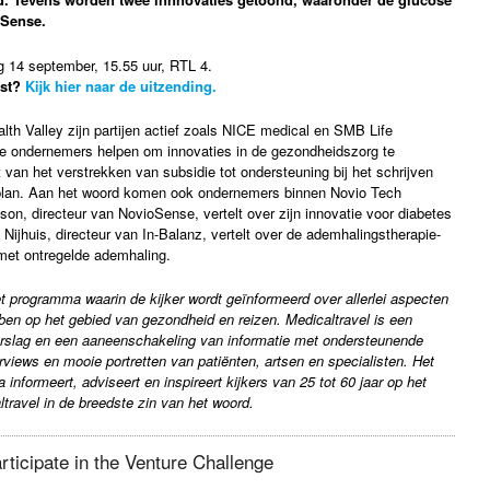
oSense.
g 14 september, 15.55 uur, RTL 4.
st?
Kijk hier naar de uitzending.
alth Valley zijn partijen actief zoals NICE medical en SMB Life
ge ondernemers helpen om innovaties in de gezondheidszorg te
t van het verstrekken van subsidie tot ondersteuning bij het schrijven
lan. Aan het woord komen ook ondernemers binnen Novio Tech
on, directeur van NovioSense, vertelt over zijn innovatie voor diabetes
 Nijhuis, directeur van In-Balanz, vertelt over de ademhalingstherapie-
et ontregelde ademhaling.
et programma waarin de kijker wordt geïnformeerd over allerlei aspecten
ben op het gebied van gezondheid en reizen. Medicaltravel is een
verslag en een aaneenschakeling van informatie met ondersteunende
erviews en mooie portretten van patiënten, artsen en specialisten. Het
informeert, adviseert en inspireert kijkers van 25 tot 60 jaar op het
travel in de breedste zin van het woord.
articipate in the Venture Challenge