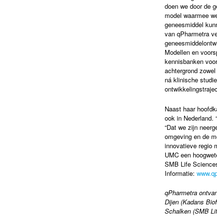
doen we door de ge
model waarmee we 
geneesmiddel kunne
van qPharmetra ve
geneesmiddelontwi
Modellen en voors
kennisbanken voo
achtergrond zowel 
ná klinische stud
ontwikkelingstrajec
Naast haar hoofdk
ook in Nederland. 
“Dat we zijn neerg
omgeving en de mo
innovatieve regio 
UMC een hoogweten
SMB Life Sciences
Informatie:
www.qp
qPharmetra ontvang
Dijen (Kadans Bio
Schalken (SMB Lif