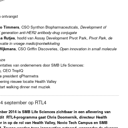
 ontvangst
o Timmers
, CSO Synthon Biopharmaceuticals,
Development of
generation anti-HER2 antibody-drug conjugate
a Rutjes
, hoofd van Assay Development Pivot Park,
Pivot Park, de
ovatie in vroege medicijnontwikkeling
Wijkmans
, CSO Griffin Discoveries,
Open innovation in small molecule
uze
ntaties van ondernemers door SMB Life Sciences:
g
, CEO TropIQ
ce president qPharmetra
ening nieuwe locatie Health Valley
tart walking dinner met muziek
4 september op RTL4
ber 2014 is SMB Life Sciences zichtbaar in een aflevering van
n dit RTL4-programma gaat Chris Doomernik, directeur Health
er in op de rol van Health Valley, Novio Tech Campus en SMB
d. Tevens worden twee innnovaties getoond, waaronder de glucose