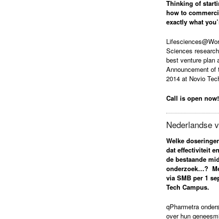
Thinking of start
how to commercial
exactly what you’
Lifesciences@Work 
Sciences researche
best venture plan 
Announcement of t
2014 at Novio Te
Call is open now
Nederlandse v
Welke doseringen
dat effectiviteit
de bestaande mi
onderzoek…?
Me
via SMB per 1 se
Tech Campus.
qPharmetra onders
over hun geneesmid