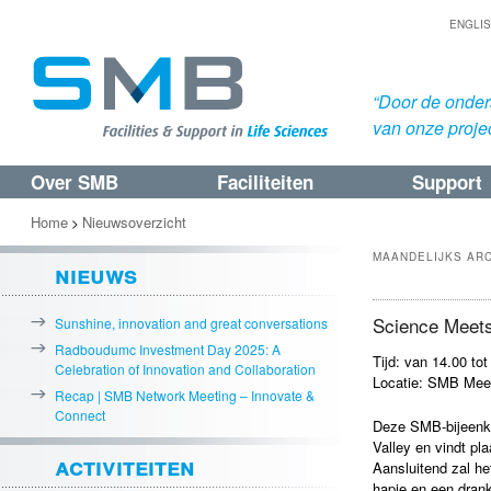
ENGLI
“Door de onders
van onze proje
Over SMB
Faciliteiten
Support
Spring
Spring
naar
naar
Home
Nieuwsoverzicht
>
de
de
MAANDELIJKS AR
nieuws
primaire
secundaire
inhoud
inhoud
Science Meets
Sunshine, innovation and great conversations
Radboudumc Investment Day 2025: A
Tijd: van 14.00 tot
Celebration of Innovation and Collaboration
Locatie: SMB Mee
Recap | SMB Network Meeting – Innovate &
Connect
Deze SMB-bijeenk
Valley en vindt pl
activiteiten
Aansluitend zal h
hapje en een drank