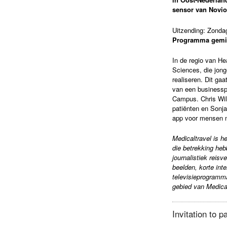
sensor van Novi
Uitzending: Zonda
Programma gemi
In de regio van He
Sciences, die jon
realiseren. Dit gaa
van een businessp
Campus. Chris Wils
patiënten en Sonja
app voor mensen m
Medicaltravel is h
die betrekking heb
journalistiek reis
beelden, korte int
televisieprogramma 
gebied van Medical
Invitation to p