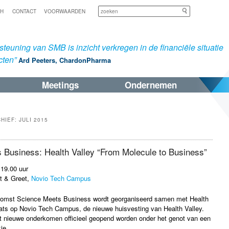
Zoeken
SH
CONTACT
VOORWAARDEN
teuning van SMB is inzicht verkregen in de financiële situatie
cten”
Ard Peeters, ChardonPharma
Meetings
Ondernemen
CHIEF:
JULI 2015
 Business: Health Valley “From Molecule to Business”
 19.00 uur
t & Greet,
Novio Tech Campus
omst Science Meets Business wordt georganiseerd samen met Health
aats op Novio Tech Campus, de nieuwe huisvesting van Health Valley.
et nieuwe onderkomen officieel geopend worden onder het genot van een
je.