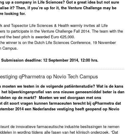
ing up a company in Life Sciences? Got a great idea but not sure
ise it? Then, if you’re up for it, the Venture Challenge may be
re looking for.
and Topsector Life Sciences & Health warmly invites all Life
rs to participate in the Venture Challenge Fall 2014. The team with the
and the best pitch is awarded Euro €25,000.
he winner is on the Dutch Life Sciences Conference, 19 November
ch Campus.
! Submission deadline: 12 September 2014, 12:00 hrs.
estiging qPharmetra op Novio Tech Campus
 moeten we testen in de volgende patiëntenstudie? Wat is de kans
 en het bijwerkingenprofiel van ons nieuwe geneesmiddel beter is dan
ddelen op de markt? Moeten we wel doorgaan met ons
t dit soort vragen kunnen farmaceuten terecht bij qPharmetra dat
ptember 2014 een Nederlandse vestiging heeft geopend op Novio
teunt de innovatieve farmaceutische industrie beslissingen te nemen
delen in wording tijdens alle fasen van het klinisch onderzoek. “Dat