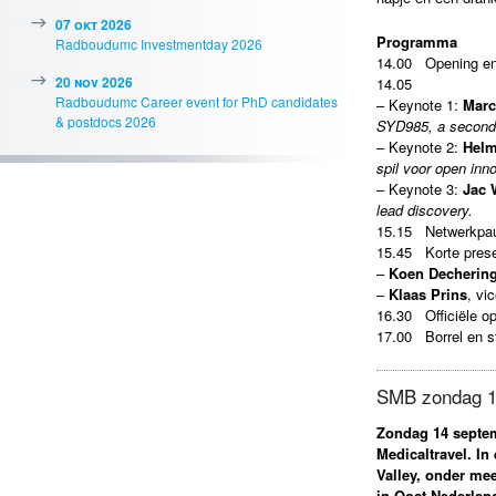
07 okt 2026
Program
ma
Radboudumc Investmentday 2026
14.00 Opening en
20 nov 2026
14.05
Radboudumc Career event for PhD candidates
– Keynote 1:
Marc
& postdocs 2026
SYD985, a second 
– Keynote 2:
Helm
spil voor open inn
– Keynote 3:
Jac 
lead discovery.
15.15 Netwerkpa
15.45 Korte prese
–
Koen Decherin
–
Klaas Prins
, vi
16.30 Officiële op
17.00 Borrel en s
SMB zondag 1
Zondag 14 septem
Medicaltravel. I
Valley, onder me
in Oost-Nederlan