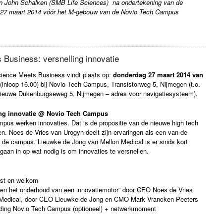
en John Schalken (SMB Life Sciences) na ondertekening van de
 27 maart 2014 vóór het M-gebouw van de Novio Tech Campus
 Business: versnelling innovatie
ience Meets Business vindt plaats op:
donderdag 27 maart 2014 van
(inloop 16.00) bij Novio Tech Campus, Transistorweg 5, Nijmegen (t.o.
ieuwe Dukenburgseweg 5, Nijmegen – adres voor navigatiesysteem).
ing innovatie @ Novio Tech Campus
pus werken innovaties. Dat is de propositie van de nieuwe high tech
. Noes de Vries van Urogyn deelt zijn ervaringen als een van de
p de campus. Lieuwke de Jong van Mellon Medical is er sinds kort
gaan in op wat nodig is om innovaties te versnellen.
st en welkom
n het onderhoud van een innovatiemotor” door CEO Noes de Vries
edical, door CEO Lieuwke de Jong en CMO Mark Vrancken Peeters
ing Novio Tech Campus (optioneel) + netwerkmoment