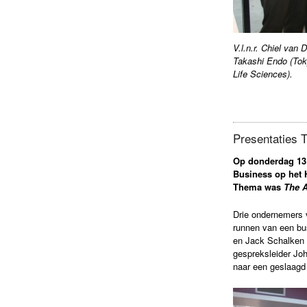
V.l.n.r. Chiel van 
Takashi Endo (To
Life Sciences).
Presentaties 
Op donderdag 13 
Business op het 
Thema was
The A
Drie ondernemers v
runnen van een bu
en Jack Schalken 
gespreksleider Joh
naar een geslaag