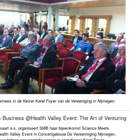
iness in de Keizer Karel Foyer van de Vereeniging in Nijmegen.
 Business @Health Valley Event: The Art of Venturing
aart a.s. organiseert SMB haar bijeenkomst Science Meets
ealth Valley Event in Concertgebouw De Vereeninging Nijmegen,
uur tijdens een paralelle sessie in zaal Keizer Karel Foyer.