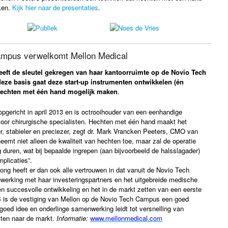
ken.
Kijk hier naar de presentaties
.
ampus verwelkomt Mellon Medical
eeft de sleutel gekregen van haar kantoorruimte op de Novio Tech
eze basis gaat deze start-up instrumenten ontwikkelen (én
hechten met één hand mogelijk maken
.
opgericht in april 2013 en is octrooihouder van een eenhandige
voor chirurgische specialisten. Hechten met één hand maakt het
r, stabieler en preciezer, zegt dr. Mark Vrancken Peeters, CMO van
neemt niet alleen de kwaliteit van hechten toe, maar zal de operatie
 duren, wat bij bepaalde ingrepen (aan bijvoorbeeld de halsslagader)
mplicaties”.
g heeft er dan ook alle vertrouwen in dat vanuit de Novio Tech
rking met haar investeringspartners en het uitgebreide medische
een succesvolle ontwikkeling en het in de markt zetten van een eerste
is de vestiging van Mellon op de Novio Tech Campus een goed
goed idee en onderlinge samenwerking leidt tot versnelling van
cten naar de markt.
Informatie:
www.mellonmedical.com