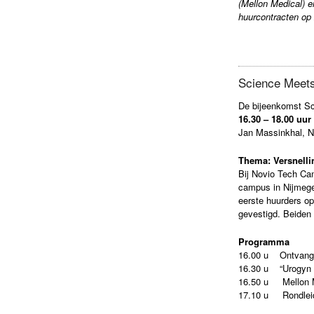
(Mellon Medical) 
huurcontracten op
Science Meets
De bijeenkomst Sc
16.30 – 18.00 uur
Jan Massinkhal, N
Thema: Versnell
Bij Novio Tech Cam
campus in Nijmegen
eerste huurders o
gevestigd. Beiden 
Programma
16.00 u Ontvang
16.30 u “Urogyn e
16.50 u Mellon M
17.10 u Rondleid