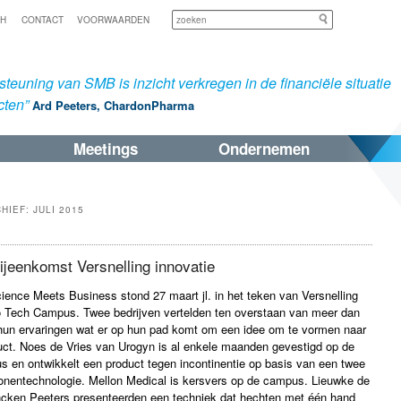
Zoeken
SH
CONTACT
VOORWAARDEN
teuning van SMB is inzicht verkregen in de financiële situatie
cten”
Ard Peeters, ChardonPharma
Meetings
Ondernemen
CHIEF:
JULI 2015
ijeenkomst Versnelling innovatie
ence Meets Business stond 27 maart jl. in het teken van Versnelling
 Tech Campus. Twee bedrijven vertelden ten overstaan van meer dan
hun ervaringen wat er op hun pad komt om een idee om te vormen naar
uct. Noes de Vries van Urogyn is al enkele maanden gevestigd op de
 en ontwikkelt een product tegen incontinentie op basis van een twee
onentechnologie. Mellon Medical is kersvers op de campus. Lieuwke de
cken Peeters presenteerden een techniek dat hechten met één hand