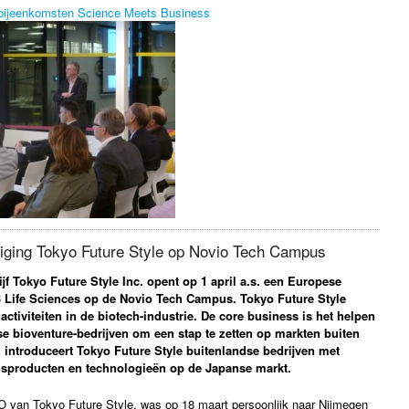
 bijeenkomsten Science Meets Business
iging Tokyo Future Style op Novio Tech Campus
jf Tokyo Future Style Inc. opent op 1 april a.s. een Europese
B Life Sciences op de Novio Tech Campus. Tokyo Future Style
 activiteiten in de biotech-industrie. De core business is het helpen
se bioventure-bedrijven om een stap te zetten op markten buiten
introduceert Tokyo Future Style buitenlandse bedrijven met
isproducten en technologieën op de Japanse markt.
 van Tokyo Future Style, was op 18 maart persoonlijk naar Nijmegen