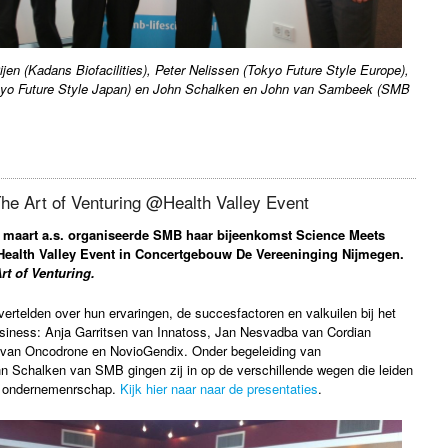
Dijen (Kadans Biofacilities), Peter Nelissen (Tokyo Future Style Europe),
kyo Future Style Japan) en John Schalken en John van Sambeek (SMB
The Art of Venturing @Health Valley Event
maart a.s. organiseerde SMB haar bijeenkomst Science Meets
Health Valley Event in Concertgebouw De Vereeninging Nijmegen.
rt of Venturing.
ertelden over hun ervaringen, de succesfactoren en valkuilen bij het
siness: Anja Garritsen van Innatoss, Jan Nesvadba van Cordian
van Oncodrone en NovioGendix. Onder begeleiding van
n Schalken van SMB gingen zij in op de verschillende wegen die leiden
d ondernemenrschap.
Kijk hier naar naar de presentaties
.