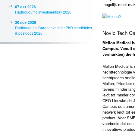
mogelijk moet ma
07 okt 2026
Radboudumc Investmentday 2026
20 nov 2026
Radboudumc Career event for PhD candidates
Novio Tech C
& postdocs 2026
Mellon Medical h
Campus. Vanuit d
vermarkten) die 
Mellon Medical is 
hechttechnologie 
hechtproces snelle
Mellon, “Hierdoor 
tevens minder lang
leidt tot minder co
CEO Lieuwke de Jon
Campus de samenwe
netwerk leidt tot 
product.
Voor SMB 
voorbeeld dat een 
innovatieve produ