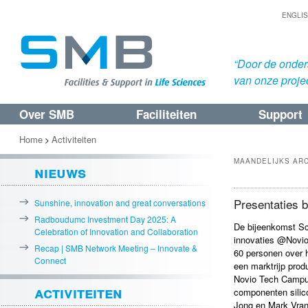
ENGLI
“Door de onders
van onze proje
Over SMB
Faciliteiten
Support
Spring
Spring
naar
naar
Home
Activiteiten
>
de
de
MAANDELIJKS AR
nieuws
primaire
secundaire
inhoud
inhoud
Presentaties b
Sunshine, innovation and great conversations
Radboudumc Investment Day 2025: A
De bijeenkomst Sci
Celebration of Innovation and Collaboration
innovaties @Novio
Recap | SMB Network Meeting – Innovate &
60 personen over 
Connect
een marktrijp prod
Novio Tech Campus
activiteiten
componenten silic
Jong en Mark Vran