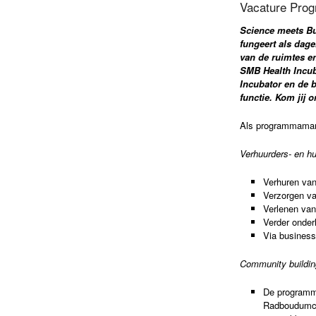
Vacature Pro
Science meets B
fungeert als dage
van de ruimtes e
SMB Health Incub
Incubator en de b
functie. Kom jij 
Als programmamanag
Verhuurders- en h
Verhuren van
Verzorgen van
Verlenen van
Verder onde
Via business
Community buildin
De programme
Radboudumc a