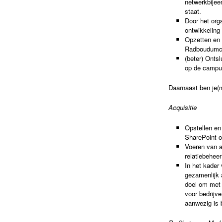
netwerkbijee
staat.
Door het org
ontwikkeling
Opzetten en 
Radboudumc
(beter) Ontsl
op de campus
Daarnaast ben je(m
Acquisitie
Opstellen en
SharePoint o
Voeren van a
relatiebehee
In het kader
gezamenlijk 
doel om met 
voor bedrijv
aanwezig is 