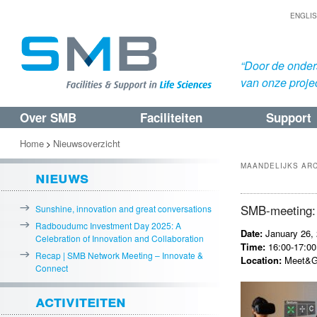
ENGLI
“Door de onders
van onze proje
Over SMB
Faciliteiten
Support
Spring
Spring
naar
naar
Home
Nieuwsoverzicht
>
de
de
MAANDELIJKS AR
nieuws
primaire
secundaire
inhoud
inhoud
SMB-meeting: 
Sunshine, innovation and great conversations
Radboudumc Investment Day 2025: A
Date:
January 26,
Celebration of Innovation and Collaboration
Time:
16:00-17:00 
Recap | SMB Network Meeting – Innovate &
Location:
Meet&Gr
Connect
activiteiten