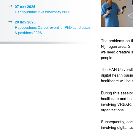
07 okt 2026
Radboudumc Investmentday 2026
20 nov 2026
Radboudumc Career event for PhD candidates
& postdocs 2026
The problems on th
Nijmegen area. Sin
we need creative s
people.
The HAN University
digital health bus
healthcare will be 
During this sessio
healthcare and hea
involving VR&XR, 
organizations.
Subsequently, one 
involving digital t