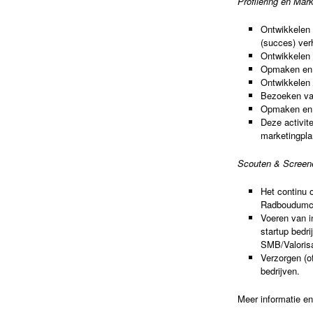
Profilering en Mar
Ontwikkelen 
(succes) verh
Ontwikkelen 
Opmaken en v
Ontwikkelen
Bezoeken van
Opmaken en v
Deze activite
marketingpla
Scouten & Screen
Het continu o
Radboudumc 
Voeren van i
startup bedri
SMB/Valoris
Verzorgen (o
bedrijven.
Meer informatie en 