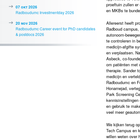
proeftuin zullen e
07 okt 2026
en MKBs te bundel
Radboudumc Investmentday 2026
Allereerst heeft 
20 nov 2026
Radboudumc Career event for PhD candidates
Radboud campus, d
& postdocs 2026
autonoom-bewegen
te controleren in 
medicijn-afgifte s
en verplaatsen. Na
Asbeck, co-founde
om patiënten met 
therapie. Sander 
medicijn en verte
Radboudumc en Fut
Honarnejad, verteg
Park Screening Ce
kennisinstellingen 
en gebruik te mak
veel meer geautom
We kijken terug o
Tech Campus en kij
willen weten over