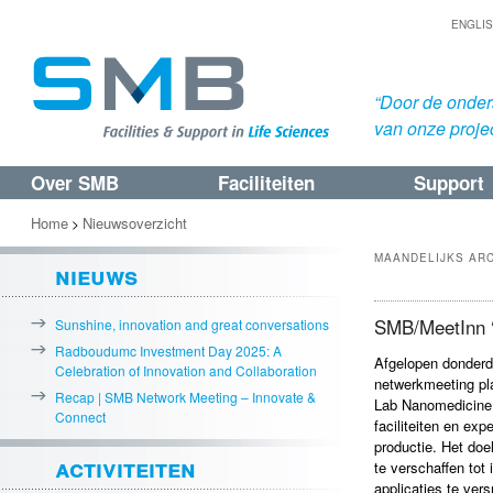
ENGLI
“Door de onders
van onze proje
Over SMB
Faciliteiten
Support
Spring
Spring
naar
naar
Home
Nieuwsoverzicht
>
de
de
MAANDELIJKS AR
nieuws
primaire
secundaire
inhoud
inhoud
SMB/MeetInn ‘
Sunshine, innovation and great conversations
Radboudumc Investment Day 2025: A
Afgelopen donderd
Celebration of Innovation and Collaboration
netwerkmeeting pl
Recap | SMB Network Meeting – Innovate &
Lab Nanomedicine i
Connect
faciliteiten en exp
productie. Het doe
activiteiten
te verschaffen tot
applicaties te ver