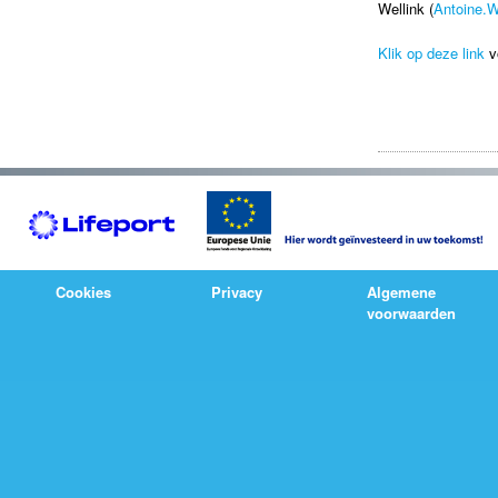
Wellink (
Antoine.W
Klik op deze link
vo
Cookies
Privacy
Algemene
voorwaarden