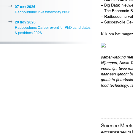
– Big Data: nieuw
07 okt 2026
– The Economic Bo
Radboudumc Investmentday 2026
– Radboudumc valor
– Succesvolle Geld
20 nov 2026
Radboudumc Career event for PhD candidates
& postdocs 2026
Klik om het magaz
samenwerking met 
Nijmegen, Novio 
verschijnt twee ma
naar een gericht b
grootste (inter)na
food technology, f
Science Meets
entrepreneurs