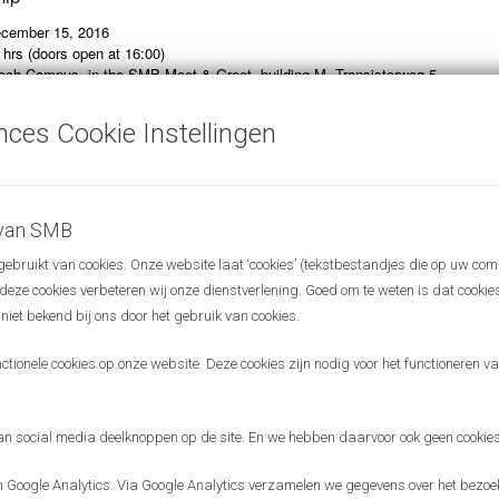
ecember 15, 2016
 hrs (doors open at 16:00)
ch Campus, in the SMB Meet & Greet, building M, Transistorweg 5
ns
)
nces Cookie Instellingen
his year’s SMB meetings with sharing experiences and challenges in
arious start-ups will pitch their business proposition & future needs and
 challenges & lessons learned.
rs:
 van SMB
te van den Dolder)
bruikt van cookies. Onze website laat ‘cookies’ (tekstbestandjes die op uw com
is Wilson)
r deze cookies verbeteren wij onze dienstverlening. Goed om te weten is dat cooki
in English and the entrance is free. We welcome new guests, so please
 niet bekend bij ons door het gebruik van cookies.
n this invitation to relevant people in your network!
ionele cookies op onze website. Deze cookies zijn nodig voor het functioneren van
th
rward to meeting you on December 15
!
ings
Science Meets Business
aim to connect people and exchange
 social media deelknoppen op de site. En we hebben daarvoor ook geen cookies
orld of science and business.
Google Analytics. Via Google Analytics verzamelen we gegevens over het bezoek