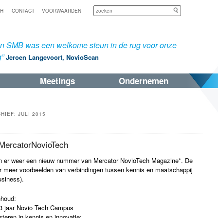
Zoeken
SH
CONTACT
VOORWAARDEN
an SMB was een welkome steun in de rug voor onze
g”
Jeroen Langevoort, NovioScan
Meetings
Ondernemen
CHIEF:
JULI 2015
 MercatorNovioTech
n er weer een nieuw nummer van Mercator NovioTech Magazine*. De
er meer voorbeelden van verbindingen tussen kennis en maatschappij
siness).
nhoud:
3 jaar Novio Tech Campus
steren in kennis en innovatie;