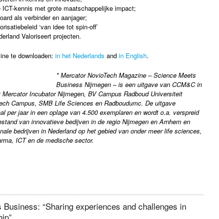
e ICT-kennis met grote maatschappelijke impact;
ard als verbinder en aanjager;
isatiebeleid ‘van idee tot spin-off’
erland Valoriseert projecten.
ine te downloaden:
in het Nederlands
and
in English
.
* Mercator NovioTech Magazine – Science Meets
Business Nijmegen – is een uitgave van CCM&C in
Mercator Incubator Nijmegen, BV Campus Radboud Universiteit
Tech Campus, SMB Life Sciences en Radboudumc. De uitgave
al per jaar in een oplage van 4.500 exemplaren en wordt o.a. verspreid
estand van innovatieve bedijven in de regio Nijmegen en Arnhem en
ionale bedrijven in Nederland op het gebied van onder meer life sciences,
arma, ICT en de medische sector.
 Business: “Sharing experiences and challenges in
hip”