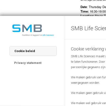
Date
: Thursday D
Time:
16:30-19:00
Location:
Novio Te
Nijmegen (
directio
SMB Life Scie
We will conclude t
entrepreneurship. V
will address their
Confirmed speake
Cookie verklaring
Cookie beleid
– Noviocell (Juliët
SMB Life Sciences maakt ge
– Noviosense (Chr
te laten functioneren. Doo
Privacy statement
Presentations are 
persoonlijke gegevens zijn
feel free to pass o
We maken gebruik van funct
We are looking fo
weergegeven worden.
The monthly meet
We maken geen gebruik van
knowledge in the w
We maken wel gebruik van 