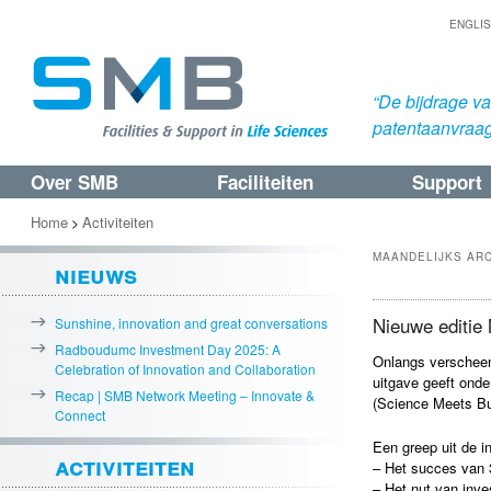
ENGLI
“De bijdrage v
patentaanvraa
Over SMB
Faciliteiten
Support
Spring
Spring
naar
naar
Home
Activiteiten
>
de
de
MAANDELIJKS AR
nieuws
primaire
secundaire
inhoud
inhoud
Nieuwe editie
Sunshine, innovation and great conversations
Radboudumc Investment Day 2025: A
Onlangs verschee
Celebration of Innovation and Collaboration
uitgave geeft ond
Recap | SMB Network Meeting – Innovate &
(Science Meets Bu
Connect
Een greep uit de i
activiteiten
– Het succes van 
– Het nut van inve