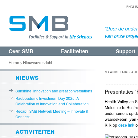
ENGLI
“Door de onders
van onze proje
Over SMB
Faciliteiten
Support
Spring
Spring
naar
naar
Home
Nieuwsoverzicht
>
de
de
MAANDELIJKS AR
nieuws
primaire
secundaire
inhoud
inhoud
Presentaties 
Sunshine, innovation and great conversations
Radboudumc Investment Day 2025: A
Health Valley en 
Celebration of Innovation and Collaboration
Molecule to Busine
Recap | SMB Network Meeting – Innovate &
ondernemers op de 
Connect
waardeketen (van 
Klik op
deze link
om
activiteiten