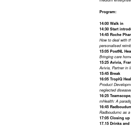
Program:
14:00 Walk in
14:30 Start intro
14:45 Roche Phar
How to deal with t
personalised reim
15:05 PostNL Hea
Bringing care home
15:25 Avivia, Fr
Avivia, Partner in 
15:45 Break
16:05 TropIQ Hea
Product Developme
neglected disease
16:25 Teamscope
mHealth: A paradig
16:45 Radboudumc
Radboudumc as a b
17:05 Closing up
17.15 Drinks and 