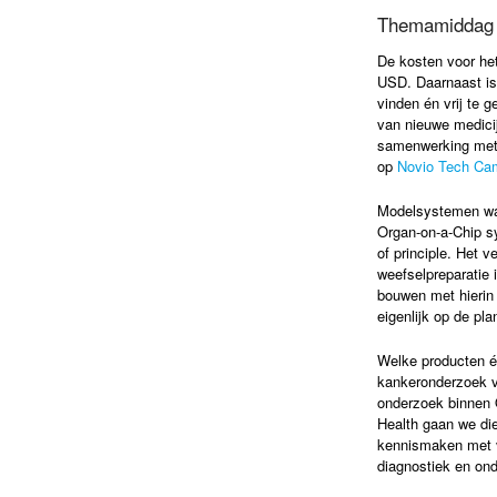
Themamiddag O
De kosten voor het
USD. Daarnaast is
vinden én vrij te 
van nieuwe medici
samenwerking met
op
Novio Tech C
Modelsystemen waa
Organ-on-a-Chip sy
of principle. Het v
weefselpreparatie 
bouwen met hierin 
eigenlijk op de pl
Welke producten 
kankeronderzoek v
onderzoek binnen 
Health gaan we die
kennismaken met v
diagnostiek en on