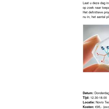
Laat u deze dag in
op zoek naar toepa
Het definitieve pr
nu in, het aantal p
Datum:
Donderdag
Tijd:
12.30-18.00
Locatie:
Novio Te
Kosten:
€95,- (ex