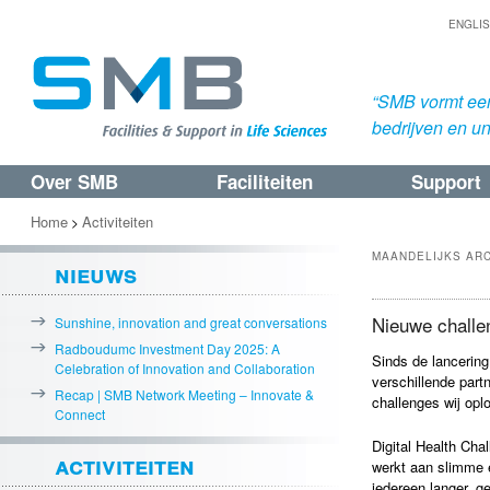
ENGLI
“SMB vormt een
bedrijven en uni
Over SMB
Faciliteiten
Support
Spring
Spring
naar
naar
Home
Activiteiten
>
de
de
MAANDELIJKS AR
nieuws
primaire
secundaire
inhoud
inhoud
Nieuwe challe
Sunshine, innovation and great conversations
Radboudumc Investment Day 2025: A
Sinds de lancering
Celebration of Innovation and Collaboration
verschillende part
Recap | SMB Network Meeting – Innovate &
challenges wij op
Connect
Digital Health Cha
activiteiten
werkt aan slimme e
iedereen langer, g