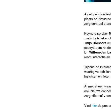
Afgelopen donderd
plaats op Noviote
zorg centraal ston
Keynote spreker
M
zoals logistieke r
Thijs Dorssers
(NL
ecosysteem rondo
En
Willem-Jan L
robot interactie e
Tijdens de interac
waarbij verschill
inzichten en liete
Al met al een waar
ook nieuwe connect
zorg effectief vor
Vind
hier
de presen