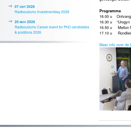
07 okt 2026
Programma
Radboudumc Investmentday 2026
16.00 u Ontvang
20 nov 2026
16.30 u “Urogyn e
Radboudumc Career event for PhD candidates
16.50 u Mellon M
& postdocs 2026
17.10 u Rondleid
Meer info over de