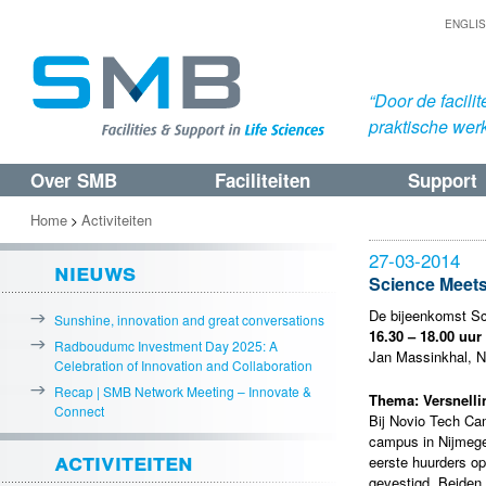
ENGLI
“Door de facil
praktische werk
Over SMB
Faciliteiten
Support
Spring
Spring
naar
naar
Home
Activiteiten
>
de
de
27-03-2014
nieuws
primaire
secundaire
Science Meets
inhoud
inhoud
De bijeenkomst Sc
Sunshine, innovation and great conversations
16.30 – 18.00 uur
Radboudumc Investment Day 2025: A
Jan Massinkhal, N
Celebration of Innovation and Collaboration
Recap | SMB Network Meeting – Innovate &
Thema: Versnell
Connect
Bij Novio Tech Cam
campus in Nijmegen
activiteiten
eerste huurders o
gevestigd. Beiden 