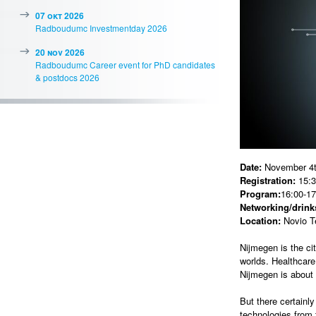
07 okt 2026
Radboudumc Investmentday 2026
20 nov 2026
Radboudumc Career event for PhD candidates
& postdocs 2026
Date:
November 4t
Registration:
15:3
Program:
16:00-17
Networking/drinks
Location:
Novio T
Nijmegen is the ci
worlds. Healthcare
Nijmegen is about 
But there certainl
technologies from 