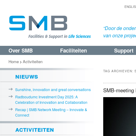
ENGLI
“Door de onders
van onze proje
Over SMB
Faciliteiten
Support
Spring
Spring
naar
naar
Home
Activiteiten
>
de
de
TAG ARCHIEVEN:
nieuws
primaire
secundaire
inhoud
inhoud
SMB-meeting H
Sunshine, innovation and great conversations
Radboudumc Investment Day 2025: A
Celebration of Innovation and Collaboration
Recap | SMB Network Meeting – Innovate &
Connect
activiteiten