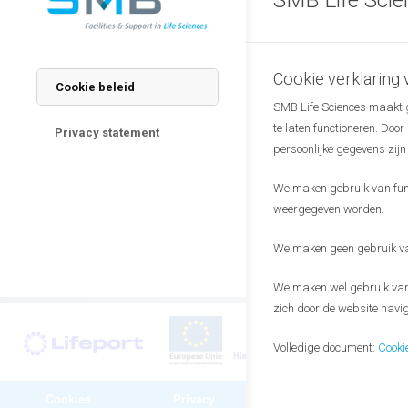
Good to know
Presentations are i
We welcome new gue
in your network!
Cookie verklaring
Cookie beleid
SMB Life Sciences maakt ge
We look forward t
te laten functioneren. Doo
Privacy statement
persoonlijke gegevens zijn
Click here to 
We maken gebruik van funct
weergegeven worden.
The
monthly meet
knowledge in the w
We maken geen gebruik van
We maken wel gebruik van 
zich door de website navig
Volledige document:
Cooki
Cookies
Privacy
Algemene