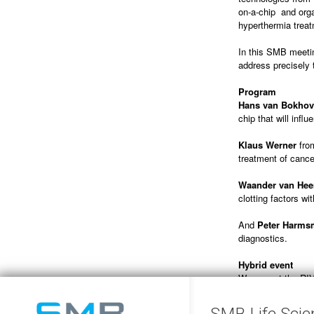
on-a-chip and org
hyperthermia treat
In this SMB meeti
address precisely 
Program
Hans van Bokho
chip that will inf
Klaus Werner
fr
treatment of cance
Waander van Hee
clotting factors wi
And
Peter Harms
diagnostics.
Hybrid event
We expect the RIVM
Campus in Nijmegen
streamed online as
SMB Life Scie