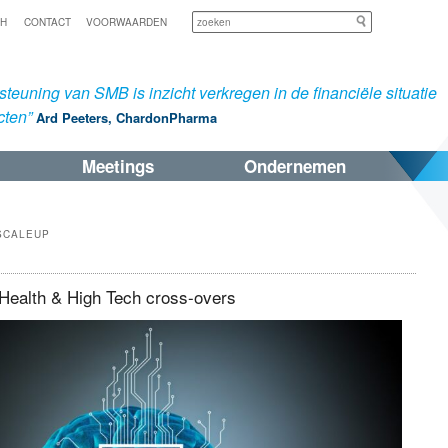
Zoeken
SH
CONTACT
VOORWAARDEN
teuning van SMB is inzicht verkregen in de financiële situatie
cten”
Ard Peeters, ChardonPharma
Meetings
Ondernemen
SCALEUP
ealth & High Tech cross-overs