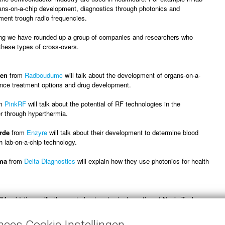
ans-on-a-chip development, diagnostics through photonics and
ment trough radio frequencies.
ng we have rounded up a group of companies and researchers who
these types of cross-overs.
ven
from
Radboudumc
will talk about the development of organs-on-a-
luence treatment options and drug development.
om
PinkRF
will talk about the potential of RF technologies in the
r through hyperthermia.
rde
from
Enzyre
will talk about their development to determine blood
th lab-on-a-chip technology.
ma
from
Delta Diagnostics
will explain how they use photonics for health
 guidelines will allow us to host a physical meeting at Novio Tech
 with networking/drinks/snacks afterwards. The event will be
 well.
nces Cookie Instellingen