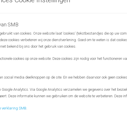
n English & the entrance is free (registration upfront is needed though).
sts, so please feel free to pass on this invitation to relevant people
 van SMB
bruikt van cookies. Onze website laat ‘cookies’ (tekstbestandjes die op uw com
o meeting you!
r deze cookies verbeteren wij onze dienstverlening. Goed om te weten is dat cooki
 niet bekend bij ons door het gebruik van cookies.
register
ionele cookies op onze website. Deze cookies zijn nodig voor het functioneren van
ings Science Meets Business
aim to connect people and exchange
orld of science and business.
 social media deelknoppen op de site. En we hebben daarvoor ook geen cookies
Google Analytics. Via Google Analytics verzamelen we gegevens over het bezoek
eert. Deze informatie kunnen we gebruiken om de website te verbeteren. Deze inf
e verklaring SMB
.
Disclaimer