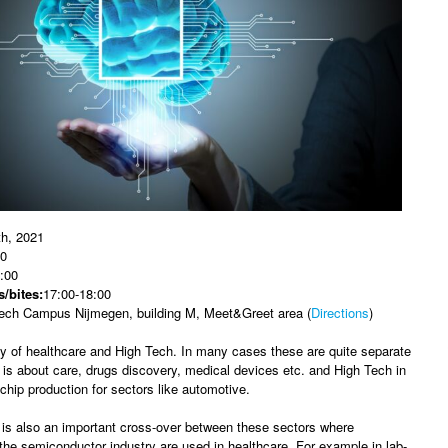
h, 2021
0
:00
/bites:
17:00-18:00
ech Campus Nijmegen, building M, Meet&Greet area (
Directions
)
ty of healthcare and High Tech. In many cases these are quite separate
 is about care, drugs discovery, medical devices etc. and High Tech in
chip production for sectors like automotive.
y is also an important cross-over between these sectors where
the semiconductor industry are used in healthcare. For example in lab-