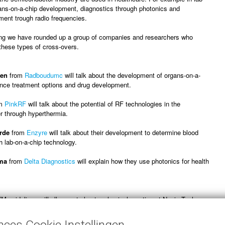
ans-on-a-chip development, diagnostics through photonics and
ment trough radio frequencies.
ng we have rounded up a group of companies and researchers who
these types of cross-overs.
ven
from
Radboudumc
will talk about the development of organs-on-a-
luence treatment options and drug development.
om
PinkRF
will talk about the potential of RF technologies in the
r through hyperthermia.
rde
from
Enzyre
will talk about their development to determine blood
th lab-on-a-chip technology.
ma
from
Delta Diagnostics
will explain how they use photonics for health
 guidelines will allow us to host a physical meeting at Novio Tech
 with networking/drinks/snacks afterwards. The event will be
 well.
nces Cookie Instellingen