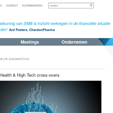
Zoeken
SH
CONTACT
VOORWAARDEN
teuning van SMB is inzicht verkregen in de financiële situatie
cten”
Ard Peeters, ChardonPharma
Meetings
Ondernemen
DELTA DIAGNOSTICS
ealth & High Tech cross-overs