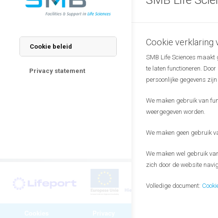
Good to know
Presentations are i
We welcome new gue
in your network!
Cookie verklaring
Cookie beleid
SMB Life Sciences maakt ge
We look forward t
te laten functioneren. Doo
Privacy statement
persoonlijke gegevens zijn
Click here to 
We maken gebruik van funct
weergegeven worden.
The
monthly meet
knowledge in the w
We maken geen gebruik van
We maken wel gebruik van 
zich door de website navig
Volledige document:
Cooki
Cookies
Privacy
Algemene