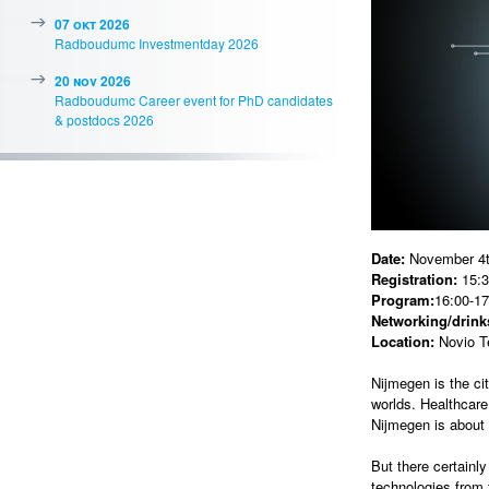
07 okt 2026
Radboudumc Investmentday 2026
20 nov 2026
Radboudumc Career event for PhD candidates
& postdocs 2026
Date:
November 4t
Registration:
15:3
Program:
16:00-17
Networking/drinks
Location:
Novio T
Nijmegen is the ci
worlds. Healthcare
Nijmegen is about 
But there certainl
technologies from 