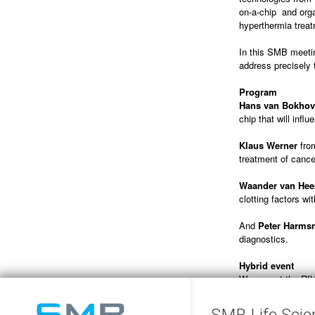
on-a-chip and org
hyperthermia treat
In this SMB meeti
address precisely 
Program
Hans van Bokho
chip that will inf
Klaus Werner
fr
treatment of cance
Waander van Hee
clotting factors wi
And
Peter Harms
diagnostics.
Hybrid event
We expect the RIVM
Campus in Nijmegen
streamed online as
SMB Life Scie