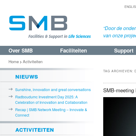
ENGLI
“Door de onders
van onze proje
Over SMB
Faciliteiten
Support
Spring
Spring
naar
naar
Home
Activiteiten
>
de
de
TAG ARCHIEVEN:
nieuws
primaire
secundaire
inhoud
inhoud
SMB-meeting H
Sunshine, innovation and great conversations
Radboudumc Investment Day 2025: A
Celebration of Innovation and Collaboration
Recap | SMB Network Meeting – Innovate &
Connect
activiteiten