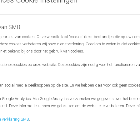
n English & the entrance is free (registration upfront is needed though).
sts, so please feel free to pass on this invitation to relevant people
 van SMB
bruikt van cookies. Onze website laat ‘cookies’ (tekstbestandjes die op uw com
o meeting you!
r deze cookies verbeteren wij onze dienstverlening. Goed om te weten is dat cooki
 niet bekend bij ons door het gebruik van cookies.
register
ionele cookies op onze website. Deze cookies zijn nodig voor het functioneren van
ings Science Meets Business
aim to connect people and exchange
orld of science and business.
 social media deelknoppen op de site. En we hebben daarvoor ook geen cookies
Google Analytics. Via Google Analytics verzamelen we gegevens over het bezoek
eert. Deze informatie kunnen we gebruiken om de website te verbeteren. Deze inf
e verklaring SMB
.
Disclaimer