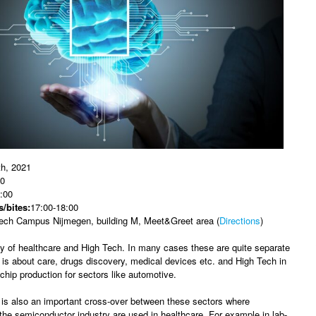
h, 2021
0
:00
/bites:
17:00-18:00
ech Campus Nijmegen, building M, Meet&Greet area (
Directions
)
ty of healthcare and High Tech. In many cases these are quite separate
 is about care, drugs discovery, medical devices etc. and High Tech in
chip production for sectors like automotive.
y is also an important cross-over between these sectors where
the semiconductor industry are used in healthcare. For example in lab-