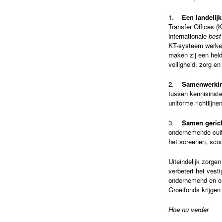
1.
Een landelij
Transfer Offices (
internationale
best
KT-systeem werken 
maken zij een held
veiligheid, zorg e
2.
Samenwerkin
tussen kennisinste
uniforme richtlijne
3.
Samen gerich
ondernemende cult
het screenen, scou
Uiteindelijk zorge
verbetert het vest
ondernemend en on
Groeifonds krijgen
Hoe nu verder