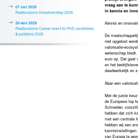
vraag aan te kun
07 okt 2026
in kennis en inn
Radboudumc Investmentday 2026
20 nov 2026
Kennis en innovati
Radboudumc Career event for PhD candidates
& postdocs 2026
De maatschappelij
niet opgelost word
valorisatie-ecosys
wetenschap biedt. 
euro op. Dat gaat 
en het bedrijfslev
daadwerkelijk en 
Naar een valorisa
Met de juiste keuz
de Europese top be
Schneider, voorzit
hebben dat zich ka
met een centrale l
hebben wij een eno
kennisinstellingen
van Europa te wor