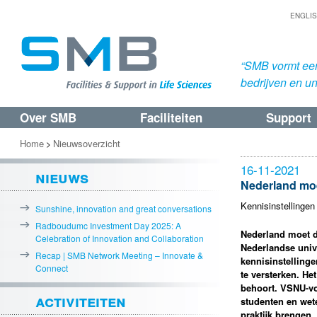
ENGLI
“SMB vormt een
bedrijven en uni
Over SMB
Faciliteiten
Support
Spring
Spring
naar
naar
Home
Nieuwsoverzicht
>
de
de
16-11-2021
nieuws
primaire
secundaire
Nederland moe
inhoud
inhoud
Kennisinstellinge
Sunshine, innovation and great conversations
Radboudumc Investment Day 2025: A
Nederland moet d
Celebration of Innovation and Collaboration
Nederlandse univ
Recap | SMB Network Meeting – Innovate &
kennisinstelling
Connect
te versterken. He
behoort. VSNU-voo
activiteiten
studenten en wet
praktijk brengen.