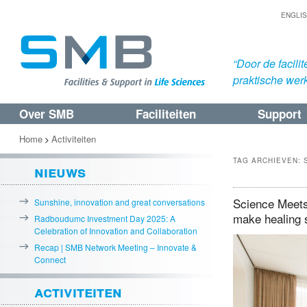
ENGLI
“Door de facil
praktische werk
Over SMB
Faciliteiten
Support
Spring
Spring
naar
naar
Home
Activiteiten
>
de
de
TAG ARCHIEVEN:
nieuws
primaire
secundaire
inhoud
inhoud
Science Meets 
Sunshine, innovation and great conversations
make healing 
Radboudumc Investment Day 2025: A
Celebration of Innovation and Collaboration
Recap | SMB Network Meeting – Innovate &
Connect
activiteiten