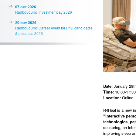
07 okt 2026
Radboudumc Investmentday 2026
20 nov 2026
Radboudumc Career event for PhD candidates
& postdocs 2026
Date:
January 28th
Time:
16:00-17:30
Location:
Online
R4Heal is a new i
“interactive per
technologies, pat
sensoring, an inte
improving sleep an