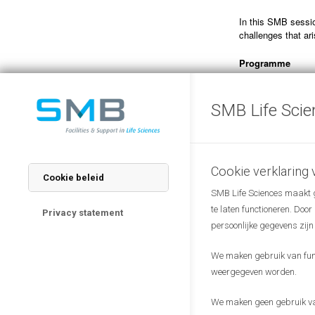
In this SMB sessio
challenges that ar
Programme
15:55:
Login
16:00:
Start even
-Opening by Mart
SMB Life Scie
-Digital Health b
Health Ambassado
-R4Health scienc
-Relitech
(Ivar Do
-Arbol Healthcare
Cookie verklaring
Cookie beleid
17:00:
Online netw
SMB Life Sciences maakt ge
17:30:
End of ev
te laten functioneren. Doo
Privacy statement
Presentations are 
persoonlijke gegevens zijn
feel free to pass o
We maken gebruik van funct
We look forward t
weergegeven worden.
The
monthly meet
We maken geen gebruik van
knowledge in the w