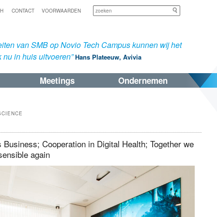
Zoeken
SH
CONTACT
VOORWAARDEN
iteiten van SMB op Novio Tech Campus kunnen wij het
 nu in huis uitvoeren”
Hans Plateeuw, Avivia
Meetings
Ondernemen
SCIENCE
Business; Cooperation in Digital Health; Together we
sensible again