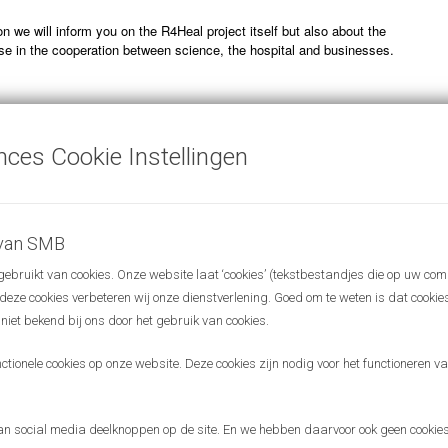
n we will inform you on the R4Heal project itself but also about the
ise in the cooperation between science, the hospital and businesses.
t
ijn Kriens
(Business Support manager Briskr)
nces Cookie Instellingen
y Tom van de Belt
(ass. professor Digital Health Radboudumc & Digital
r Nijmegen)
e by Harry van Goor
(Professor of Surgical Education Radboudumc)
nker)
(Robert Muijsers)
 van SMB
orking in break-out rooms
bruikt van cookies. Onze website laat ‘cookies’ (tekstbestandjes die op uw com
ent
r deze cookies verbeteren wij onze dienstverlening. Goed om te weten is dat cooki
in English and the entrance is free. We welcome new guests, so please
 niet bekend bij ons door het gebruik van cookies.
n this invitation to relevant people in your network!
ionele cookies op onze website. Deze cookies zijn nodig voor het functioneren van
o meeting you!
ings Science Meets Business
aim to connect people and exchange
 social media deelknoppen op de site. En we hebben daarvoor ook geen cookies
orld of science and business.