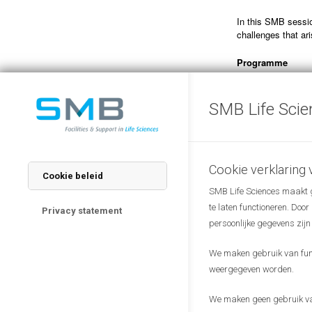
In this SMB sessio
challenges that ar
Programme
15:55:
Login
16:00:
Start even
-Opening by Mart
SMB Life Scie
-Digital Health b
Health Ambassado
-R4Health scienc
-Relitech
(Ivar Do
-Arbol Healthcare
Cookie verklaring
Cookie beleid
17:00:
Online netw
SMB Life Sciences maakt ge
17:30:
End of ev
te laten functioneren. Doo
Privacy statement
Presentations are 
persoonlijke gegevens zijn
feel free to pass o
We maken gebruik van funct
We look forward t
weergegeven worden.
The
monthly meet
We maken geen gebruik van
knowledge in the w