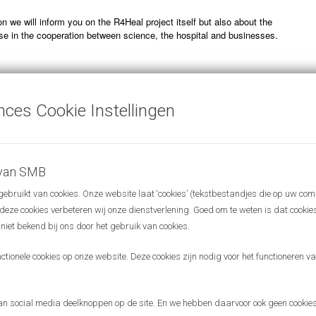
n we will inform you on the R4Heal project itself but also about the
ise in the cooperation between science, the hospital and businesses.
t
ijn Kriens
(Business Support manager Briskr)
nces Cookie Instellingen
y Tom van de Belt
(ass. professor Digital Health Radboudumc & Digital
r Nijmegen)
e by Harry van Goor
(Professor of Surgical Education Radboudumc)
nker)
(Robert Muijsers)
 van SMB
orking in break-out rooms
bruikt van cookies. Onze website laat ‘cookies’ (tekstbestandjes die op uw com
ent
r deze cookies verbeteren wij onze dienstverlening. Goed om te weten is dat cooki
in English and the entrance is free. We welcome new guests, so please
 niet bekend bij ons door het gebruik van cookies.
n this invitation to relevant people in your network!
ionele cookies op onze website. Deze cookies zijn nodig voor het functioneren van
o meeting you!
ings Science Meets Business
aim to connect people and exchange
 social media deelknoppen op de site. En we hebben daarvoor ook geen cookies
orld of science and business.