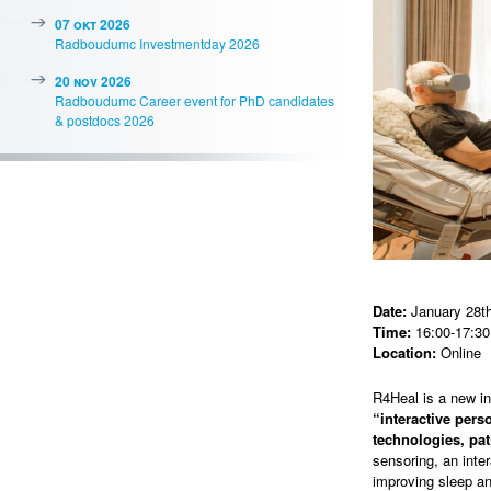
07 okt 2026
Radboudumc Investmentday 2026
20 nov 2026
Radboudumc Career event for PhD candidates
& postdocs 2026
Date:
January 28th
Time:
16:00-17:30
Location:
Online
R4Heal is a new i
“interactive per
technologies, pat
sensoring, an inte
improving sleep an