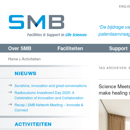
ENGLI
“De bijdrage v
patentaanvraa
Over SMB
Faciliteiten
Support
Spring
Spring
naar
naar
Home
Activiteiten
>
de
de
TAG ARCHIEVEN:
nieuws
primaire
secundaire
inhoud
inhoud
Science Meets 
Sunshine, innovation and great conversations
make healing 
Radboudumc Investment Day 2025: A
Celebration of Innovation and Collaboration
Recap | SMB Network Meeting – Innovate &
Connect
activiteiten