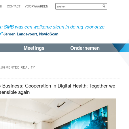
Zoeken
SH
CONTACT
VOORWAARDEN
an SMB was een welkome steun in de rug voor onze
g”
Jeroen Langevoort, NovioScan
Meetings
Ondernemen
AUGMENTED REALITY
Business; Cooperation in Digital Health; Together we
sensible again