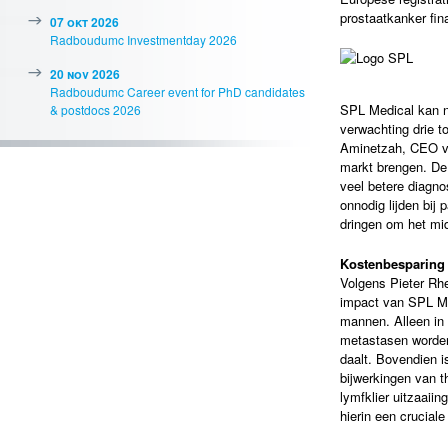
prostaatkanker fin
07 okt 2026
Radboudumc Investmentday 2026
20 nov 2026
Radboudumc Career event for PhD candidates
SPL Medical kan na
& postdocs 2026
verwachting drie t
Aminetzah, CEO v
markt brengen. De
veel betere diagn
onnodig lijden bij
dringen om het mid
Kostenbesparing
Volgens Pieter Rh
impact van SPL Me
mannen. Alleen in N
metastasen worden
daalt. Bovendien i
bijwerkingen van t
lymfklier uitzaaii
hierin een cruciale