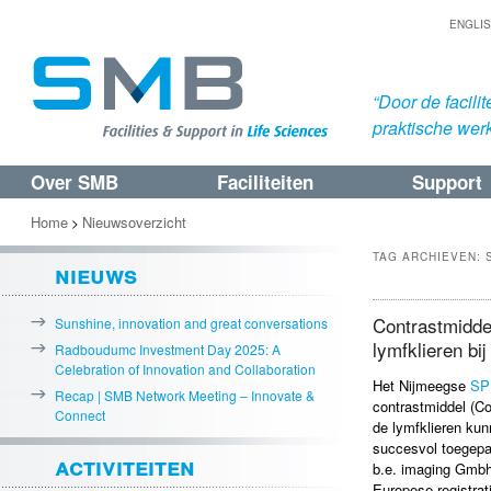
ENGLI
“Door de facil
praktische werk
Over SMB
Faciliteiten
Support
Spring
Spring
naar
naar
Home
Nieuwsoverzicht
>
de
de
TAG ARCHIEVEN:
nieuws
primaire
secundaire
inhoud
inhoud
Contrastmiddel
Sunshine, innovation and great conversations
lymfklieren bi
Radboudumc Investment Day 2025: A
Celebration of Innovation and Collaboration
Het Nijmeegse
SP
Recap | SMB Network Meeting – Innovate &
contrastmiddel (C
Connect
de lymfklieren kun
succesvol toegepas
activiteiten
b.e. imaging Gmbh
Europese registrati