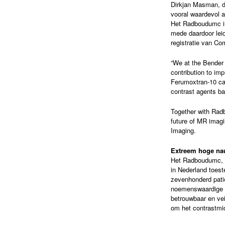
Dirkjan Masman, di
vooral waardevol a
Het Radboudumc inv
mede daardoor leid
registratie van Co
“We at the Bender 
contribution to im
Ferumoxtran-10 can
contrast agents b
Together with Rad
future of MR imagi
Imaging.
Extreem hoge na
Het Radboudumc, wa
in Nederland toes
zevenhonderd patië
noemenswaardige b
betrouwbaar en vei
om het contrastmi