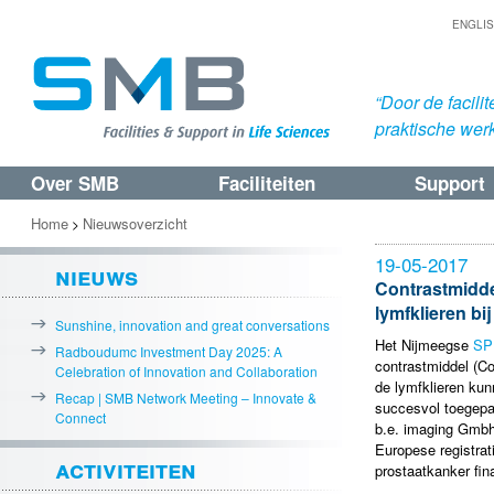
ENGLI
“Door de facil
praktische werk
Over SMB
Faciliteiten
Support
Spring
Spring
naar
naar
Home
Nieuwsoverzicht
>
de
de
19-05-2017
nieuws
primaire
secundaire
Contrastmidde
lymfklieren bi
inhoud
inhoud
Sunshine, innovation and great conversations
Het Nijmeegse
SP
Radboudumc Investment Day 2025: A
contrastmiddel (C
Celebration of Innovation and Collaboration
de lymfklieren kun
Recap | SMB Network Meeting – Innovate &
succesvol toegepas
Connect
b.e. imaging Gmbh
Europese registrati
activiteiten
prostaatkanker fin