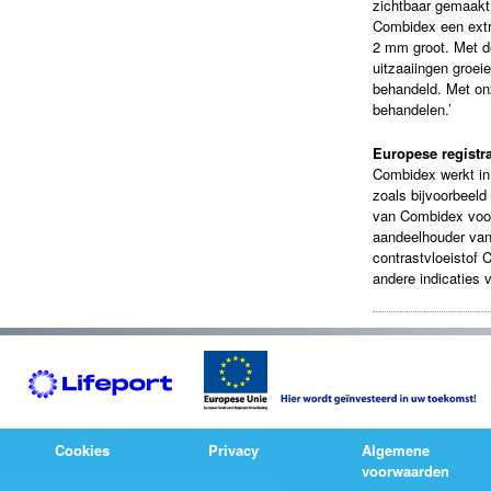
zichtbaar gemaakt 
Combidex een extr
2 mm groot. Met d
uitzaaiingen groe
behandeld. Met onz
behandelen.’
Europese registra
Combidex werkt in 
zoals bijvoorbeeld 
van Combidex voor
aandeelhouder va
contrastvloeistof 
andere indicaties 
Cookies
Privacy
Algemene
voorwaarden