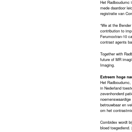
Het Radboudumc inv
mede daardoor leid
registratie van Co
“We at the Bender 
contribution to im
Ferumoxtran-10 can
contrast agents b
Together with Rad
future of MR imagi
Imaging.
Extreem hoge na
Het Radboudumc, wa
in Nederland toes
zevenhonderd patië
noemenswaardige b
betrouwbaar en vei
om het contrastmi
Combidex wordt bij
bloed toegediend. 