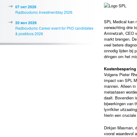
07 okt 2026
Radboudumc Investmentday 2026
SPL Medical kan na
20 nov 2026
verwachting drie t
Radboudumc Career event for PhD candidates
Aminetzah, CEO v
& postdocs 2026
markt brengen. De
veel betere diagn
onnodig lijden bij
dringen om het mid
Kostenbesparing
Volgens Pieter Rh
impact van SPL Me
mannen. Alleen in N
metastasen worden
daalt. Bovendien i
bijwerkingen van t
lymfklier uitzaaii
hierin een cruciale
Dirkjan Masman, di
vooral waardevol a