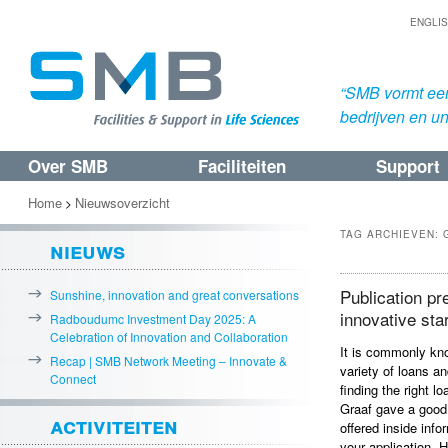
ENGLI
“SMB vormt een
bedrijven en uni
Over SMB
Faciliteiten
Support
Spring
Spring
naar
naar
Home
Nieuwsoverzicht
>
de
de
TAG ARCHIEVEN:
nieuws
primaire
secundaire
inhoud
inhoud
Publication pr
Sunshine, innovation and great conversations
innovative sta
Radboudumc Investment Day 2025: A
Celebration of Innovation and Collaboration
It is commonly kno
Recap | SMB Network Meeting – Innovate &
variety of loans a
Connect
finding the right l
Graaf gave a good 
activiteiten
offered inside inf
your application. 