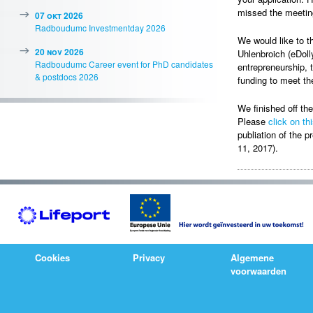
missed the meeting
07 okt 2026
Radboudumc Investmentday 2026
We would like to t
20 nov 2026
Uhlenbroich (eDolly
Radboudumc Career event for PhD candidates
entrepreneurship, t
& postdocs 2026
funding to meet the
We finished off th
Please
click on thi
publiation of the 
11, 2017).
Cookies
Privacy
Algemene
voorwaarden