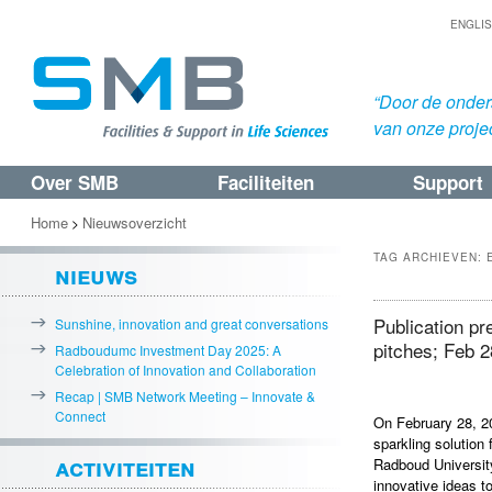
ENGLI
“Door de onders
van onze proje
Over SMB
Faciliteiten
Support
Spring
Spring
naar
naar
Home
Nieuwsoverzicht
>
de
de
TAG ARCHIEVEN:
nieuws
primaire
secundaire
inhoud
inhoud
Publication p
Sunshine, innovation and great conversations
pitches; Feb 2
Radboudumc Investment Day 2025: A
Celebration of Innovation and Collaboration
Recap | SMB Network Meeting – Innovate &
Connect
On February 28, 
sparkling solution
activiteiten
Radboud Universit
innovative ideas 