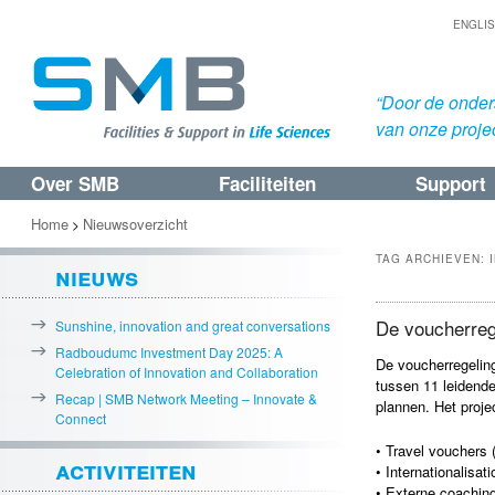
ENGLI
“Door de onders
van onze proje
Over SMB
Faciliteiten
Support
Spring
Spring
naar
naar
Home
Nieuwsoverzicht
>
de
de
TAG ARCHIEVEN:
nieuws
primaire
secundaire
inhoud
inhoud
De voucherreg
Sunshine, innovation and great conversations
Radboudumc Investment Day 2025: A
De voucherregeli
Celebration of Innovation and Collaboration
tussen 11 leidende
Recap | SMB Network Meeting – Innovate &
plannen. Het proje
Connect
• Travel vouchers 
activiteiten
• Internationalisa
• Externe coachin