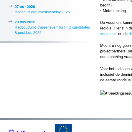
bedrijf)
07 okt 2026
• Matchmaking
Radboudumc Investmentday 2026
20 nov 2026
De vouchers kunne
Radboudumc Career event for PhD candidates
regio’s. Hier zijn
& postdocs 2026
vouchers
en de
ri
Mocht u nog geen 
projectpartners, on
een coaching vraa
Voor het indienen
inclusief de demin
de eerste ronde is