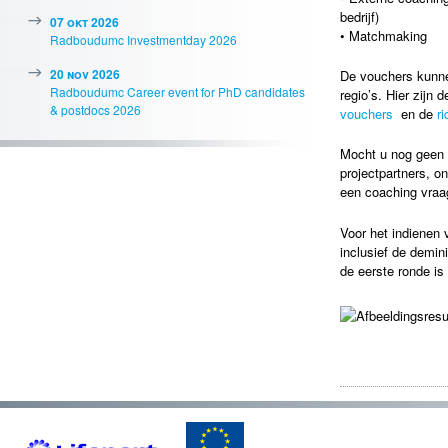
bedrijf)
07 okt 2026
• Matchmaking
Radboudumc Investmentday 2026
20 nov 2026
De vouchers kunne
Radboudumc Career event for PhD candidates
regio’s. Hier zijn
& postdocs 2026
vouchers
en de
ri
Mocht u nog geen 
projectpartners, on
een coaching vraa
Voor het indienen
inclusief de demin
de eerste ronde is