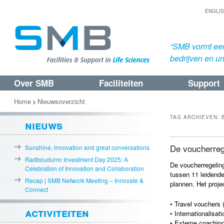
ENGLI
“SMB vormt een
bedrijven en uni
Over SMB
Faciliteiten
Support
Spring
Spring
naar
naar
Home
Nieuwsoverzicht
>
de
de
TAG ARCHIEVEN:
nieuws
primaire
secundaire
inhoud
inhoud
De voucherreg
Sunshine, innovation and great conversations
Radboudumc Investment Day 2025: A
De voucherregeli
Celebration of Innovation and Collaboration
tussen 11 leidende
Recap | SMB Network Meeting – Innovate &
plannen. Het proje
Connect
• Travel vouchers 
activiteiten
• Internationalisa
• Externe coachin