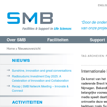
ENGLI
“Door de onders
van onze proje
Over SMB
Faciliteiten
Support
Spring
Spring
naar
naar
Home
Nieuwsoverzicht
>
de
de
TAG ARCHIEVEN:
nieuws
primaire
secundaire
inhoud
inhoud
International
Sunshine, innovation and great conversations
Radboudumc Investment Day 2025: A
​De komst van he
Celebration of Innovation and Collaboration
naderende Brexit k
Recap | SMB Network Meeting – Innovate &
Nijmegen. Bekendh
Connect
belangrijke voorwa
media speelt daarbi
activiteiten
ontmoette deze we
bedrijven zoals S