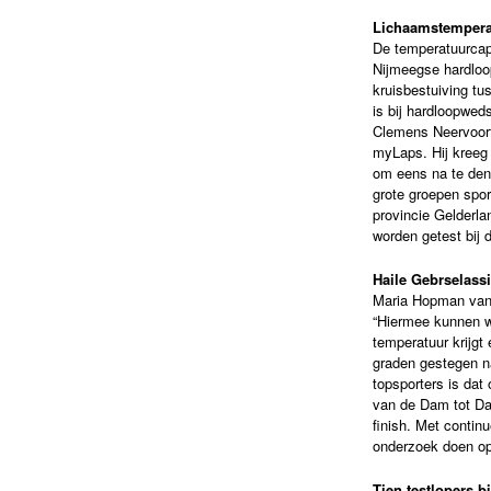
Lichaamstempera
De temperatuurcaps
Nijmeegse hardloop
kruisbestuiving t
is bij hardloopwed
Clemens Neervoort
myLaps. Hij kreeg
om eens na te den
grote groepen spor
provincie Gelderla
worden getest bij
Haile Gebrselass
Maria Hopman van
“Hiermee kunnen w
temperatuur krijgt
graden gestegen n
topsporters is dat
van de Dam tot Da
finish. Met conti
onderzoek doen op 
Tien testlopers 