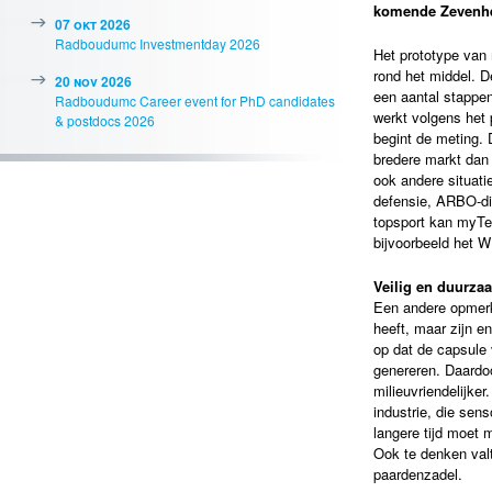
komende Zevenhe
07 okt 2026
Radboudumc Investmentday 2026
Het prototype van
rond het middel. 
20 nov 2026
een aantal stappe
Radboudumc Career event for PhD candidates
werkt volgens het 
& postdocs 2026
begint de meting.
bredere markt dan 
ook andere situati
defensie, ARBO-di
topsport kan myTem
bijvoorbeeld het W
Veilig en duurza
Een andere opmerk
heeft, maar zijn 
op dat de capsule 
genereren. Daardoo
milieuvriendelijke
industrie, die sen
langere tijd moet 
Ook te denken valt
paardenzadel.