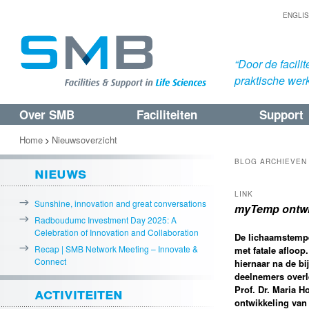
ENGLI
“Door de facil
praktische werk
Over SMB
Faciliteiten
Support
Spring
Spring
naar
naar
Home
Nieuwsoverzicht
>
de
de
BLOG ARCHIEVEN
nieuws
primaire
secundaire
LINK
inhoud
inhoud
Sunshine, innovation and great conversations
myTemp ontwik
Radboudumc Investment Day 2025: A
Celebration of Innovation and Collaboration
De lichaamstempe
Recap | SMB Network Meeting – Innovate &
met fatale afloop
Connect
hiernaar na de b
deelnemers over
activiteiten
Prof. Dr. Maria 
ontwikkeling van