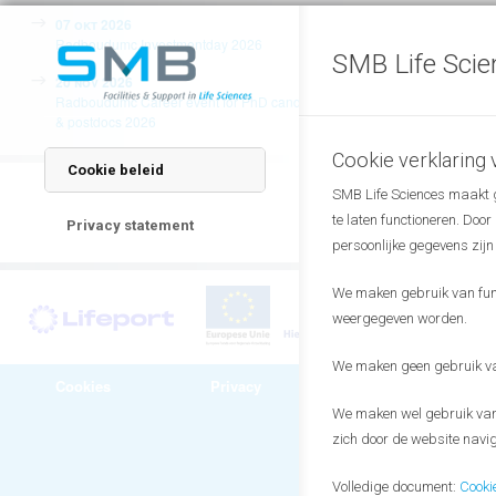
Klik hier
voor de be
07 okt 2026
Radboudumc Investmentday 2026
SMB Life Scie
20 nov 2026
Radboudumc Career event for PhD candidates
& postdocs 2026
Cookie verklaring
Cookie beleid
Bericht
SMB Life Sciences maakt ge
navigatie
te laten functioneren. Doo
Privacy statement
persoonlijke gegevens zijn
We maken gebruik van funct
weergegeven worden.
We maken geen gebruik van
Cookies
Privacy
Algemene
voorwaarden
We maken wel gebruik van 
zich door de website navig
Volledige document:
Cooki