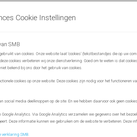
schikbaar gestelde presentaties van deze bijeenkomst.
nces Cookie Instellingen
 van SMB
bruikt van cookies. Onze website laat ‘cookies’ (tekstbestandjes die op uw com
Nieuwere berichten
→
r deze cookies verbeteren wij onze dienstverlening. Goed om te weten is dat cooki
 niet bekend bij ons door het gebruik van cookies.
ionele cookies op onze website. Deze cookies zijn nodig voor het functioneren van
 social media deelknoppen op de site. En we hebben daarvoor ook geen cookies
Disclaimer
Google Analytics. Via Google Analytics verzamelen we gegevens over het bezoek
eert. Deze informatie kunnen we gebruiken om de website te verbeteren. Deze inf
e verklaring SMB
.