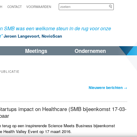
Zoeken
SH
CONTACT
VOORWAARDEN
an SMB was een welkome steun in de rug voor onze
g”
Jeroen Langevoort, NovioScan
Meetings
Ondernemen
PUBLICATIE
Nieuwere berichten
→
Startups impact on Healthcare (SMB bijeenkomst 17-03-
baar
n terug op een inspirerende Science Meets Business bijeenkomst
jkse Health Valley Event op 17 maart 2016.