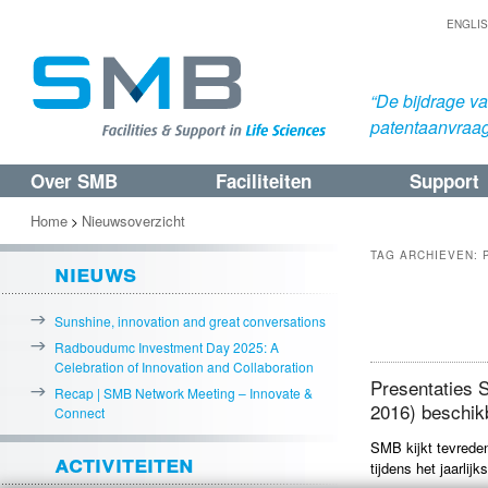
ENGLI
“De bijdrage v
patentaanvraa
Over SMB
Faciliteiten
Support
Spring
Spring
naar
naar
Home
Nieuwsoverzicht
>
de
de
TAG ARCHIEVEN:
nieuws
primaire
secundaire
Bericht
inhoud
inhoud
Sunshine, innovation and great conversations
navigatie
Radboudumc Investment Day 2025: A
Celebration of Innovation and Collaboration
Presentaties 
Recap | SMB Network Meeting – Innovate &
2016) beschik
Connect
SMB kijkt tevrede
activiteiten
tijdens het jaarli