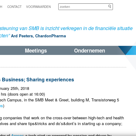
Zoeken
SH
CONTACT
VOORWAARDEN
teuning van SMB is inzicht verkregen in de financiële situatie
cten”
Ard Peeters, ChardonPharma
Meetings
Ondernemen
 Business; Sharing experiences
nuary 25th, 2018
 hrs (doors open at 16:00)
ch Campus, in the SMB Meet & Greet, building M, Transistorweg 5
ns
)
g companies that work on the cross-over between high-tech and health
elves and share tips&tricks and do’s&dont’s in starting up a company;
nder of
Arenar
; a tech start up powered by passion and driven by