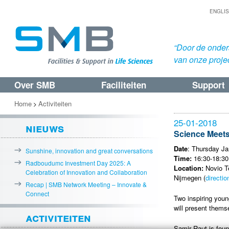
ENGLI
“Door de onders
van onze proje
Over SMB
Faciliteiten
Support
Spring
Spring
naar
naar
Home
Activiteiten
>
de
de
25-01-2018
nieuws
primaire
secundaire
Science Meets
inhoud
inhoud
Date
: Thursday Ja
Sunshine, innovation and great conversations
Time:
16:30-18:30
Radboudumc Investment Day 2025: A
Location:
Novio Te
Celebration of Innovation and Collaboration
Nijmegen (
directio
Recap | SMB Network Meeting – Innovate &
Connect
Two inspiring youn
will present thems
activiteiten
Samir Raut is fou