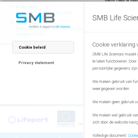
innovation. The mi
07 okt 2026
enable everyone to
Radboudumc Investmentday 2026
SMB Life Scie
20 nov 2026
Noviospin
will be 
Radboudumc Career event for PhD candidates
Noviotech BV. The
& postdocs 2026
proliferation. First
applications in su
Cookie verklaring
Cookie beleid
Presentations are 
SMB Life Sciences maakt ge
feel free to pass o
te laten functioneren. Doo
Privacy statement
persoonlijke gegevens zijn
We are looking for
We maken gebruik van funct
The monthly meet
weergegeven worden.
knowledge in the w
We maken geen gebruik van
We maken wel gebruik van 
zich door de website navig
Volledige document:
Cooki