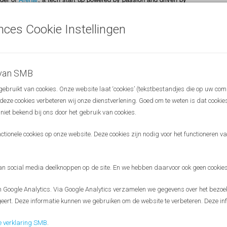
ssion of Arenar is to build a technology that will improve sleep and
 experience the beautiful world of lucid dreams.
nces Cookie Instellingen
presented by CEO Huib Schut. Noviospin is start up that originates from
 company develops fibroin meshes and membranes that stimulate cell
 application will be in dentistry but the unique properties will also enable
rgery, neurosurgery, gyneacology and urology.
 van SMB
in English and the entrance is free. We welcome new guests, so please
bruikt van cookies. Onze website laat ‘cookies’ (tekstbestandjes die op uw com
n this invitation to relevant people in your network!
r deze cookies verbeteren wij onze dienstverlening. Goed om te weten is dat cooki
 niet bekend bij ons door het gebruik van cookies.
ward to meeting you on January 25th!
ionele cookies op onze website. Deze cookies zijn nodig voor het functioneren van
ings
Science Meets Business
aim to connect people and exchange
orld of science and business.
 social media deelknoppen op de site. En we hebben daarvoor ook geen cookies
Google Analytics. Via Google Analytics verzamelen we gegevens over het bezoek
eert. Deze informatie kunnen we gebruiken om de website te verbeteren. Deze inf
e verklaring SMB
.