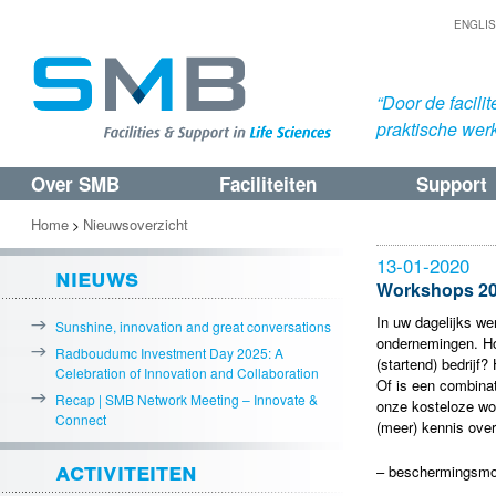
ENGLI
“Door de facil
praktische werk
Over SMB
Faciliteiten
Support
Spring
Spring
naar
naar
Home
Nieuwsoverzicht
>
de
de
13-01-2020
nieuws
primaire
secundaire
Workshops 20
inhoud
inhoud
In uw dagelijks we
Sunshine, innovation and great conversations
ondernemingen. Ho
Radboudumc Investment Day 2025: A
(startend) bedrijf
Celebration of Innovation and Collaboration
Of is een combina
Recap | SMB Network Meeting – Innovate &
onze kosteloze wo
Connect
(meer) kennis over
activiteiten
– beschermingsmog