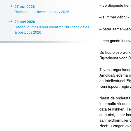
– verdiepende ken
07 okt 2026
Radboudumc Investmentday 2026
– slimmer gebruik 
20 nov 2026
Radboudumc Career event for PhD candidates
– beter samenwerke
& postdocs 2026
– een goede innovat
De kosteloze work
Rijksdienst voor 
Tevens organiseer
Arnold&Siedsma op
en Intellectueel E
Kennispoort regio 
Naast de onderstaa
informatie vinden
data te klikken. T
data niet, maar hee
aanmeldformulier 
Heeft u vragen ov