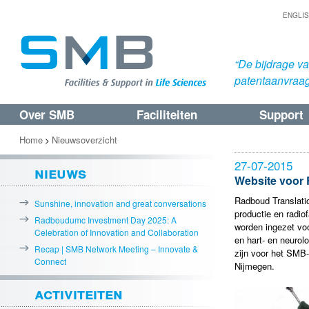
ENGLI
“De bijdrage v
patentaanvraa
Over SMB
Faciliteiten
Support
Spring
Spring
naar
naar
Home
Nieuwsoverzicht
>
de
de
27-07-2015
nieuws
primaire
secundaire
Website voor 
inhoud
inhoud
Radboud Translatio
Sunshine, innovation and great conversations
productie en radio
Radboudumc Investment Day 2025: A
worden ingezet voo
Celebration of Innovation and Collaboration
en hart- en neurol
Recap | SMB Network Meeting – Innovate &
zijn voor het SMB-n
Connect
Nijmegen.
activiteiten