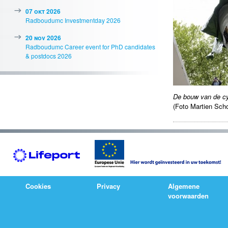
07 okt 2026
Radboudumc Investmentday 2026
20 nov 2026
Radboudumc Career event for PhD candidates
& postdocs 2026
De bouw van de cy
(Foto Martien Sch
Cookies
Privacy
Algemene
voorwaarden