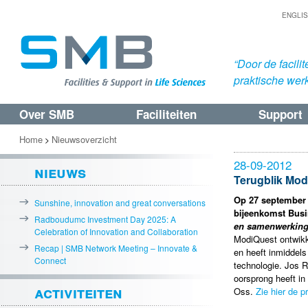
ENGLI
“Door de facil
praktische werk
Over SMB
Faciliteiten
Support
Spring
Spring
naar
naar
Home
Nieuwsoverzicht
>
de
de
28-09-2012
nieuws
primaire
secundaire
Terugblik Mod
inhoud
inhoud
Op 27 september 
Sunshine, innovation and great conversations
bijeenkomst Busi
Radboudumc Investment Day 2025: A
en samenwerking
Celebration of Innovation and Collaboration
ModiQuest ontwikke
Recap | SMB Network Meeting – Innovate &
en heeft inmiddels
Connect
technologie. Jos R
oorsprong heeft in
activiteiten
Oss.
Zie hier de 