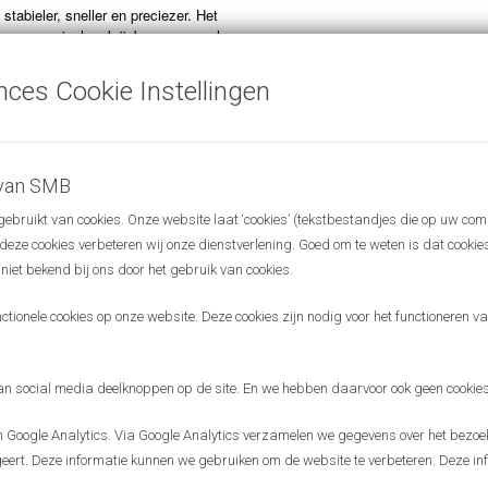
stabieler, sneller en preciezer. Het
t commercieel verkrijgbaar maar zal
ceerd worden op de Europese markt.
nces Cookie Instellingen
land
and
is een ranking van de 50 beste startups van Gelderland. Het
e en de bijbehorende events maken startups die groot denken én een
 van SMB
en zichtbaar. Het doel is in contact komen met investeerders voor
en kennis.
bruikt van cookies. Onze website laat ‘cookies’ (tekstbestandjes die op uw com
r deze cookies verbeteren wij onze dienstverlening. Goed om te weten is dat cooki
ope
 niet bekend bij ons door het gebruik van cookies.
 plaats in het kader van Startup Fest Europe, een initiatief van
ria voor de verkiezing Startup50 Gelderland zijn een leeftijdsgrens 7
ionele cookies op onze website. Deze cookies zijn nodig voor het functioneren van
e én interessant zijn voor investeerders. Naast Mellon Medical stond ook
top 3 en zijn diverse bedrijven in deze Startup Top50 op Novio Tech
r Science Park gevestigd, o.a.: NovoLanguage, Xenikos, Yellowbag,
 social media deelknoppen op de site. En we hebben daarvoor ook geen cookies
 en Fysio24.
Google Analytics. Via Google Analytics verzamelen we gegevens over het bezoek
eert. Deze informatie kunnen we gebruiken om de website te verbeteren. Deze inf