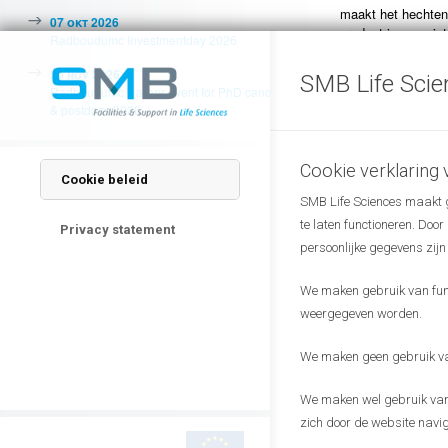
maakt het hechten 
07 okt 2026
product is nog nie
Radboudumc Investmentday 2026
in 2017 geïntrodu
20 nov 2026
SMB Life Scie
Startup50 Gelder
Radboudumc Career event for PhD candidates
& postdocs 2026
Startup50 Gelderl
Startup50 magazin
Cookie verklaring
briljant idee hebb
Cookie beleid
netwerk, kapitaal 
SMB Life Sciences maakt ge
te laten functioneren. Doo
Startup Fest Eur
Privacy statement
persoonlijke gegevens zijn
De verkiezing vond
StartupDelta. Crite
We maken gebruik van funct
jaar, groeipotenti
weergegeven worden.
Jointsphere in de 
Campus en Mercato
We maken geen gebruik van
TropIQ, Sit & Heat
We maken wel gebruik van 
zich door de website navig