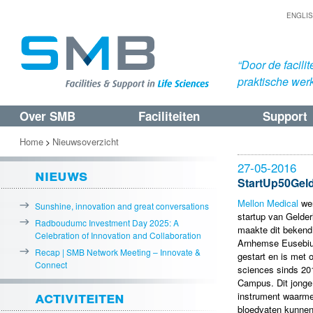
ENGLI
“Door de facil
praktische werk
Over SMB
Faciliteiten
Support
Spring
Spring
naar
naar
Home
Nieuwsoverzicht
>
de
de
27-05-2016
nieuws
primaire
secundaire
StartUp50Gelde
inhoud
inhoud
Mellon Medical
wer
Sunshine, innovation and great conversations
startup van Gelde
Radboudumc Investment Day 2025: A
maakte dit bekend 
Celebration of Innovation and Collaboration
Arnhemse Eusebius
Recap | SMB Network Meeting – Innovate &
gestart en is met
Connect
sciences sinds 20
Campus. Dit jonge 
activiteiten
instrument waarme
bloedvaten kunnen