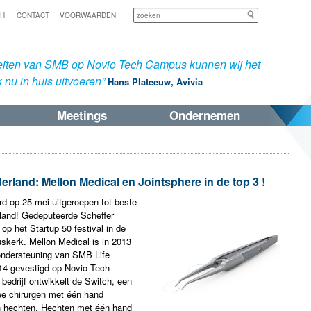
Zoeken
SH
CONTACT
VOORWAARDEN
iteiten van SMB op Novio Tech Campus kunnen wij het
 nu in huis uitvoeren”
Hans Plateeuw, Avivia
Meetings
Ondernemen
rland: Mellon Medical en Jointsphere in de top 3 !
d op 25 mei uitgeroepen tot beste
rland! Gedeputeerde Scheffer
op het Startup 50 festival in de
kerk. Mellon Medical is in 2013
 ondersteuning van SMB Life
14 gevestigd op Novio Tech
bedrijf ontwikkelt de Switch, een
e chirurgen met één hand
 hechten. Hechten met één hand