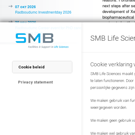
next steps after s
07 okt 2026
development of Xe
Radboudumc Investmentday 2026
biopharmaceutical
20 nov 2026
conjugated antibodi
Radboudumc Career event for PhD candidates
they are developin
& postdocs 2026
SMB Life Scie
Floris van Delft
wi
Based on GlycoCo
is a Netherlands-
advancement of the
As a leading innova
Cookie verklaring
Cookie beleid
in the development
SMB Life Sciences maakt ge
connect to cure
.
te laten functioneren. Doo
Privacy statement
Presentations are 
persoonlijke gegevens zijn
feel free to pass o
We maken gebruik van funct
We are looking fo
weergegeven worden.
The monthly meet
We maken geen gebruik van
knowledge in the w
We maken wel gebruik van 