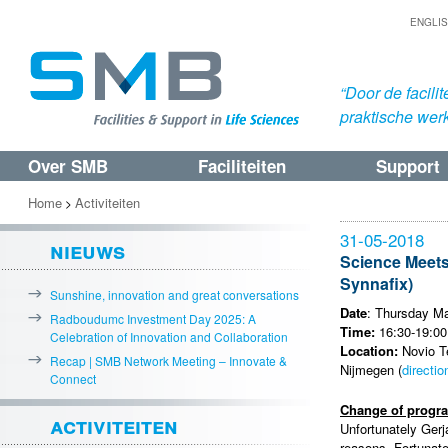
ENGLI
“Door de facil
praktische werk
Over SMB
Faciliteiten
Support
Spring
Spring
naar
naar
Home
Activiteiten
>
de
de
31-05-2018
nieuws
primaire
secundaire
Science Meets
Synnafix)
inhoud
inhoud
Sunshine, innovation and great conversations
Date
: Thursday M
Radboudumc Investment Day 2025: A
Time:
16:30-19:00
Celebration of Innovation and Collaboration
Location:
Novio Te
Recap | SMB Network Meeting – Innovate &
Nijmegen (
directio
Connect
Change of progr
activiteiten
Unfortunately Ger
reasons. Fortunat