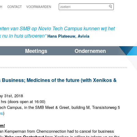
Zoeken
SH
CONTACT
VOORWAARDEN
iteiten van SMB op Novio Tech Campus kunnen wij het
 nu in huis uitvoeren”
Hans Plateeuw, Avivia
Meetings
Ondernemen
 Business; Medicines of the future (with Xenikos &
ay 31st, 2018
 hrs (doors open at 16:00)
ch Campus, in the SMB Meet & Greet, building M, Transistorweg 5
ns
)
am!
jan Kemperman from Chemconnection had to cancel for business
ely
Ypke van Oosterhout
from Xenikos is willing to inform us on the