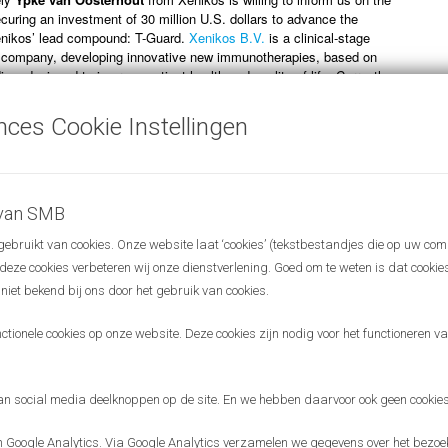
ecuring an investment of 30 million U.S. dollars to advance the
nikos’ lead compound: T-Guard.
Xenikos B.V.
is a clinical-stage
 company, developing innovative new immunotherapies, based on
es, designed to improve patient health and quality of life. Currently
g a novel therapy for treating acute graft-versus-host disease (aGVHD).
nces Cookie Instellingen
ll focus on “Antibody-Drug Conjugates with Improved Therapeutic Index
nnect™ and HydraSpace™ Technologies”.Formed in 2010,
Synaffix BV
based biotechnology company exclusively focused on continued
ir best-in-class antibody-drug conjugate (ADC) technology platform.
tor in the field of ADCs their vision is to become the preferred partner
 van SMB
 of these complex biological therapeutics and realize their ambition –
bruikt van cookies. Onze website laat ‘cookies’ (tekstbestandjes die op uw com
r deze cookies verbeteren wij onze dienstverlening. Goed om te weten is dat cooki
in English and the entrance is free. We welcome new guests, so please
 niet bekend bij ons door het gebruik van cookies.
n this invitation to relevant people in your network!
ionele cookies op onze website. Deze cookies zijn nodig voor het functioneren van
rward to meeting you on May 31st!
ings
Science Meets Business
aim to connect people and exchange
 social media deelknoppen op de site. En we hebben daarvoor ook geen cookies
orld of science and business.
Google Analytics. Via Google Analytics verzamelen we gegevens over het bezoek