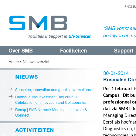
ENGLI
“SMB vormt een
bedrijven en uni
Over SMB
Faciliteiten
Support
Spring
Spring
naar
naar
Home
Nieuwsoverzicht
>
de
de
30-01-2014
nieuws
primaire
secundaire
Rosmalen Con
inhoud
inhoud
Per 1 februari 
Sunshine, innovation and great conversations
Campus. Dit bur
Radboudumc Investment Day 2025: A
Celebration of Innovation and Collaboration
professioneel o
dat via SMB Lif
Recap | SMB Network Meeting – Innovate &
Connect
Managing Direct
Eerst als hoofdan
activiteiten
Diagnostics en, 
technologies in 