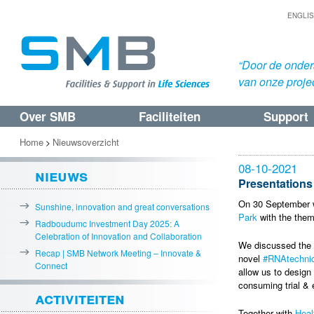
ENGLI
“Door de onders
van onze proje
Over SMB
Faciliteiten
Support
Spring
Spring
naar
naar
Home
Nieuwsoverzicht
>
de
de
08-10-2021
nieuws
primaire
secundaire
Presentations
inhoud
inhoud
On 30 September w
Sunshine, innovation and great conversations
Park
with the them
Radboudumc Investment Day 2025: A
Celebration of Innovation and Collaboration
We discussed the 
Recap | SMB Network Meeting – Innovate &
novel
#RNAtechni
Connect
allow us to design
consuming trial & e
activiteiten
Together with
Heal