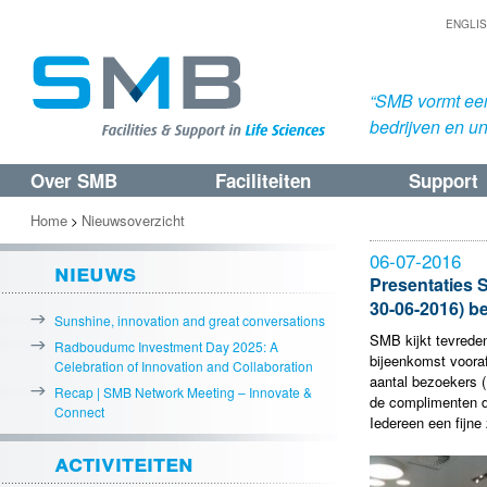
ENGLI
“SMB vormt een
bedrijven en uni
Over SMB
Faciliteiten
Support
Spring
Spring
naar
naar
Home
Nieuwsoverzicht
>
de
de
06-07-2016
nieuws
primaire
secundaire
Presentaties 
30-06-2016) b
inhoud
inhoud
Sunshine, innovation and great conversations
SMB kijkt tevrede
Radboudumc Investment Day 2025: A
bijeenkomst vooraf
Celebration of Innovation and Collaboration
aantal bezoekers 
Recap | SMB Network Meeting – Innovate &
de complimenten di
Connect
Iedereen een fijne
activiteiten