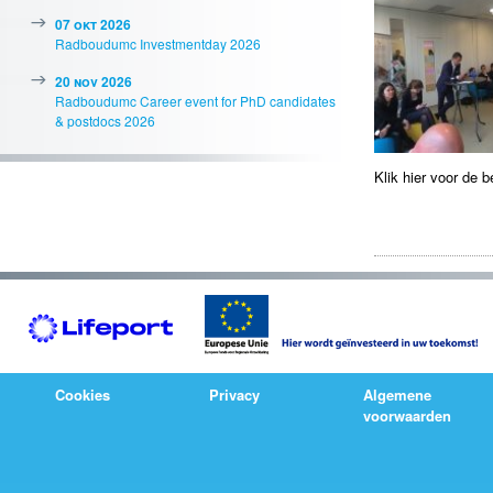
07 okt 2026
Radboudumc Investmentday 2026
20 nov 2026
Radboudumc Career event for PhD candidates
& postdocs 2026
Klik hier voor de 
Cookies
Privacy
Algemene
voorwaarden