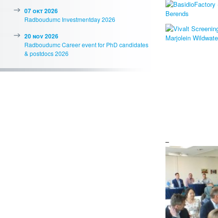
07 okt 2026
Radboudumc Investmentday 2026
20 nov 2026
Radboudumc Career event for PhD candidates
& postdocs 2026
–