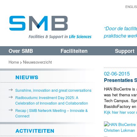
ENGLI
“Door de facil
praktische werk
Over SMB
Faciliteiten
Support
Spring
Spring
naar
naar
Home
Nieuwsoverzicht
>
de
de
02-06-2015
nieuws
primaire
secundaire
Presentaties 
inhoud
inhoud
HAN BioCentre is 
Sunshine, innovation and great conversations
was het thema van
Radboudumc Investment Day 2025: A
Tech Campus. Spr
Celebration of Innovation and Collaboration
BasidioFactory en 
Recap | SMB Network Meeting – Innovate &
Kijk hier hier voor
Connect
activiteiten