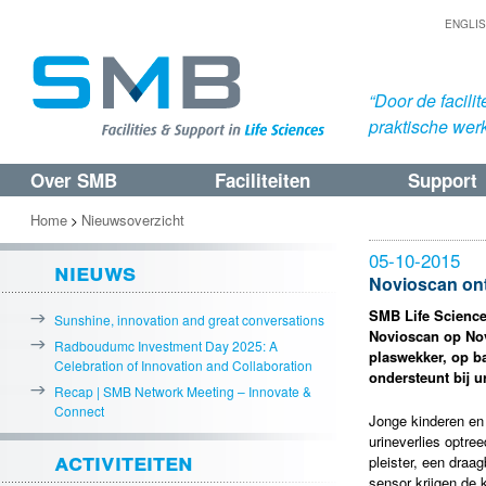
ENGLI
“Door de facil
praktische werk
Over SMB
Faciliteiten
Support
Spring
Spring
naar
naar
Home
Nieuwsoverzicht
>
de
de
05-10-2015
nieuws
primaire
secundaire
Novioscan on
inhoud
inhoud
SMB Life Science
Sunshine, innovation and great conversations
Novioscan op
No
Radboudumc Investment Day 2025: A
plaswekker, op b
Celebration of Innovation and Collaboration
ondersteunt bij u
Recap | SMB Network Meeting – Innovate &
Connect
Jonge kinderen en 
urineverlies optre
activiteiten
pleister, een draa
sensor krijgen de k