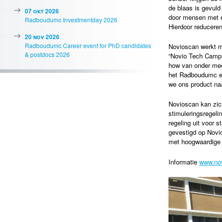
de blaas is gevuld
07 okt 2026
door mensen met ee
Radboudumc Investmentday 2026
Hierdoor reduceren
20 nov 2026
Radboudumc Career event for PhD candidates
Novioscan werkt m
& postdocs 2026
“Novio Tech Campu
how van onder meer
het Radboudumc en
we ons product na
Novioscan kan zic
stimuleringsregel
regeling uit voor s
gevestigd op Novi
met hoogwaardige f
Informatie
www.no