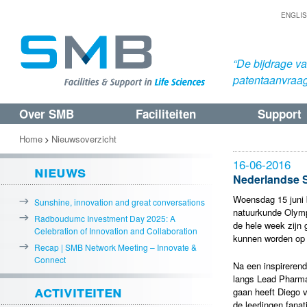
ENGLI
“De bijdrage v
patentaanvraa
Over SMB
Faciliteiten
Support
Spring
Spring
naar
naar
Home
Nieuwsoverzicht
>
de
de
16-06-2016
nieuws
primaire
secundaire
Nederlandse 
inhoud
inhoud
Woensdag 15 juni 
Sunshine, innovation and great conversations
natuurkunde Olymp
Radboudumc Investment Day 2025: A
de hele week zijn
Celebration of Innovation and Collaboration
kunnen worden op 
Recap | SMB Network Meeting – Innovate &
Connect
Na een inspirerend
langs Lead Pharma
activiteiten
gaan heeft Diego 
de leerlingen fana