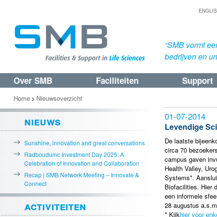
ENGLI
“SMB vormt een
bedrijven en uni
Over SMB
Faciliteiten
Support
Spring
Spring
naar
naar
Home
Nieuwsoverzicht
>
de
de
01-07-2014
nieuws
primaire
secundaire
Levendige Sc
inhoud
inhoud
De laatste bijeenk
Sunshine, innovation and great conversations
circa 70 bezoeker
Radboudumc Investment Day 2025: A
campus gaven invu
Celebration of Innovation and Collaboration
Health Valley, Ur
Recap | SMB Network Meeting – Innovate &
Systems*. Aanslui
Connect
Biofacilities. Hie
een informele sfe
activiteiten
28 augustus a.s.m
* Kijk
hier voor enk