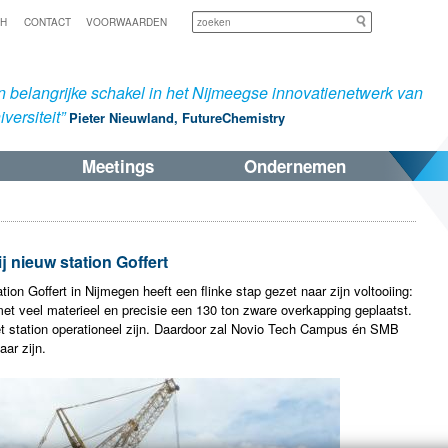
Zoeken
SH
CONTACT
VOORWAARDEN
 belangrijke schakel in het Nijmeegse innovatienetwerk van
versiteit”
Pieter Nieuwland, FutureChemistry
Meetings
Ondernemen
j nieuw station Goffert
tion Goffert in Nijmegen heeft een flinke stap gezet naar zijn voltooiing:
d met veel materieel en precisie een 130 ton zware overkapping geplaatst.
t station operationeel zijn. Daardoor zal Novio Tech Campus én SMB
aar zijn.