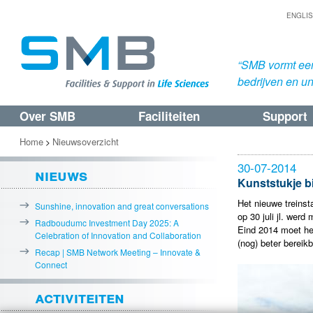
ENGLI
“SMB vormt een
bedrijven en uni
Over SMB
Faciliteiten
Support
Spring
Spring
naar
naar
Home
Nieuwsoverzicht
>
de
de
30-07-2014
nieuws
primaire
secundaire
Kunststukje bi
inhoud
inhoud
Het nieuwe treinsta
Sunshine, innovation and great conversations
op 30 juli jl. wer
Radboudumc Investment Day 2025: A
Eind 2014 moet he
Celebration of Innovation and Collaboration
(nog) beter bereikb
Recap | SMB Network Meeting – Innovate &
Connect
activiteiten