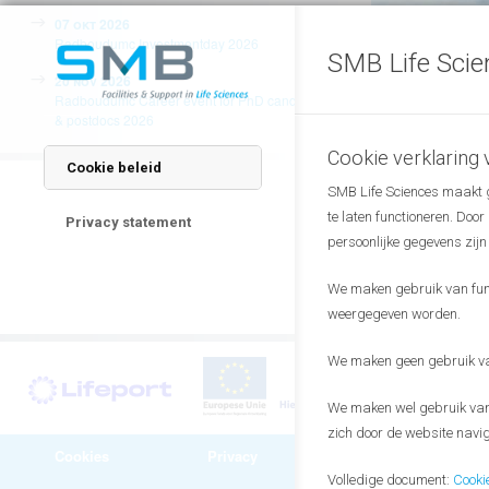
07 okt 2026
Radboudumc Investmentday 2026
SMB Life Scie
20 nov 2026
Radboudumc Career event for PhD candidates
& postdocs 2026
Cookie verklaring
Cookie beleid
SMB Life Sciences maakt ge
te laten functioneren. Doo
Privacy statement
persoonlijke gegevens zijn
We maken gebruik van funct
weergegeven worden.
We maken geen gebruik van
We maken wel gebruik van 
zich door de website navig
Cookies
Privacy
Algemene
voorwaarden
Volledige document:
Cooki