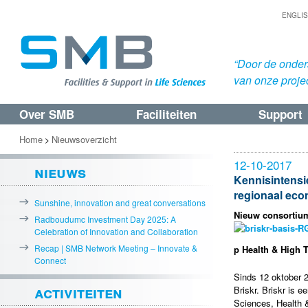
ENGLI
“Door de onders
van onze proje
Over SMB
Faciliteiten
Support
Spring
Spring
naar
naar
Home
Nieuwsoverzicht
>
de
de
12-10-2017
nieuws
primaire
secundaire
Kennisintensi
regionaal eco
inhoud
inhoud
Sunshine, innovation and great conversations
Nieuw consortium
Radboudumc Investment Day 2025: A
Celebration of Innovation and Collaboration
Recap | SMB Network Meeting – Innovate &
p Health & High 
Connect
Sinds 12 oktober 2
activiteiten
Briskr. Briskr is e
Sciences, Health &