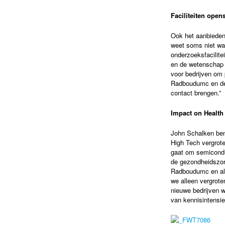
Faciliteiten opens
Ook het aanbieden 
weet soms niet wat 
onderzoeksfacilite
en de wetenschap i
voor bedrijven om 
Radboudumc en de 
contact brengen.”
Impact on Health
John Schalken bena
High Tech vergrote
gaat om semicondu
de gezondheidszor
Radboudumc en alle
we alleen vergrote
nieuwe bedrijven w
van kennisintensie