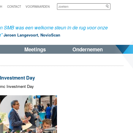
Zoeken
SH
CONTACT
VOORWAARDEN
an SMB was een welkome steun in de rug voor onze
g”
Jeroen Langevoort, NovioScan
Meetings
Ondernemen
Investment Day
umc Investment Day