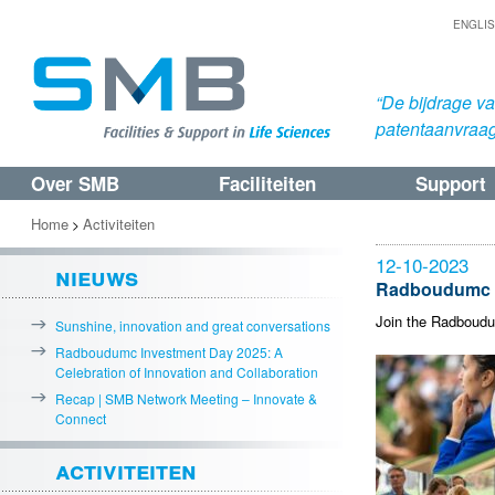
ENGLI
“De bijdrage v
patentaanvraa
Over SMB
Faciliteiten
Support
Spring
Spring
naar
naar
Home
Activiteiten
>
de
de
12-10-2023
nieuws
primaire
secundaire
Radboudumc 
inhoud
inhoud
Join the Radboud
Sunshine, innovation and great conversations
Radboudumc Investment Day 2025: A
Celebration of Innovation and Collaboration
Recap | SMB Network Meeting – Innovate &
Connect
activiteiten