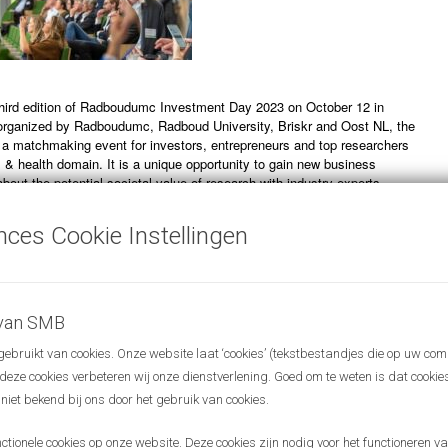
third edition of Radboudumc Investment Day 2023 on October 12 in
 organized by Radboudumc, Radboud University, Briskr and Oost NL, the
 a matchmaking event for investors, entrepreneurs and top researchers
es & health domain. It is a unique opportunity to gain new business
bout the potential societal value of research with industry experts.
the event is matchmaking and networking. We offer several parallel
nces Cookie Instellingen
researchers, promising startups and investors. This will allow
k & mix presentations to their liking and reserve time for targeted 1-to-1
en and during the program.
 out the poster presentations from promising PhD’s and inspiring product
 van SMB
ous entrepreneurs during the breaks.
bruikt van cookies. Onze website laat ‘cookies’ (tekstbestandjes die op uw com
r deze cookies verbeteren wij onze dienstverlening. Goed om te weten is dat cooki
mpression of last year’s edition.
 niet bekend bij ons door het gebruik van cookies.
y will take place at the Radboudumc Experience Center from 13.00h to
nal dinner and networking afterwards. To ensure a good balance between
ionele cookies op onze website. Deze cookies zijn nodig voor het functioneren van