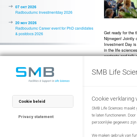
07 okt 2026
Radboudumc Investmentday 2026
20 nov 2026
Radboudumc Career event for PhD candidates
Get ready for the 
& postdocs 2026
Nijmegen! Jointly
Investment Day is
in the life scienc
contacts and talk a
Our main goal for 
SMB Life Scie
sessions from top 
participants to pic
meetings in betwe
Feel free to check
Cookie verklaring
Cookie beleid
displays from vari
SMB Life Sciences maakt ge
te laten functioneren. Doo
Click here
for an i
Privacy statement
persoonlijke gegevens zijn
The Investment Da
17.30h, with optio
We maken gebruik van funct