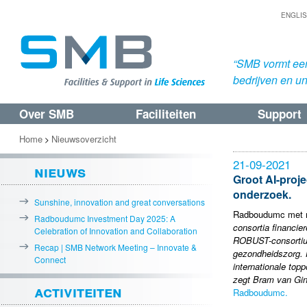
ENGLI
“SMB vormt een
bedrijven en uni
Over SMB
Faciliteiten
Support
Spring
Spring
naar
naar
Home
Nieuwsoverzicht
>
de
de
21-09-2021
nieuws
primaire
secundaire
Groot AI-proje
onderzoek.
inhoud
inhoud
Sunshine, innovation and great conversations
Radboudumc met me
Radboudumc Investment Day 2025: A
consortia financie
Celebration of Innovation and Collaboration
ROBUST-consortium,
Recap | SMB Network Meeting – Innovate &
gezondheidszorg. 
Connect
internationale top
zegt Bram van Gin
activiteiten
Radboudumc.