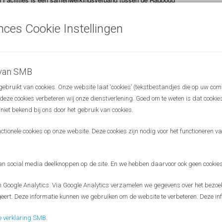
t Radboudumc. Bedrijven, onderzoeksinstellingen en start-ups kunnen
de apparatuur, faciliteiten, kennis en expertise die deze organisaties te
nces Cookie Instellingen
a Radboud Research Facilities kunnen bedrijven in contact komen met
derzoeksdomeinen
Biochemical sceening
,
Biomedical imaging
,
Neurology
h supercomputing
en
Nano- and microbiology
.
 van SMB
bruikt van cookies. Onze website laat ‘cookies’ (tekstbestandjes die op uw com
r deze cookies verbeteren wij onze dienstverlening. Goed om te weten is dat cooki
 niet bekend bij ons door het gebruik van cookies.
ionele cookies op onze website. Deze cookies zijn nodig voor het functioneren van
Disclaimer
 social media deelknoppen op de site. En we hebben daarvoor ook geen cookies
Google Analytics. Via Google Analytics verzamelen we gegevens over het bezoek
eert. Deze informatie kunnen we gebruiken om de website te verbeteren. Deze inf
e verklaring SMB
.