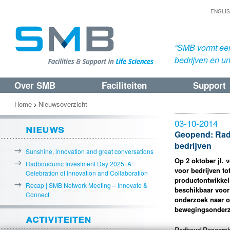
ENGLI
“SMB vormt een
bedrijven en uni
Over SMB
Faciliteiten
Support
Spring
Spring
naar
naar
Home
Nieuwsoverzicht
>
de
de
03-10-2014
nieuws
primaire
secundaire
Geopend: Radb
bedrijven
inhoud
inhoud
Sunshine, innovation and great conversations
Op 2 oktober jl.
Radboudumc Investment Day 2025: A
voor bedrijven t
Celebration of Innovation and Collaboration
productontwikkel
Recap | SMB Network Meeting – Innovate &
beschikbaar voor
Connect
onderzoek naar o
bewegingsonderzo
activiteiten
Radboud Research 