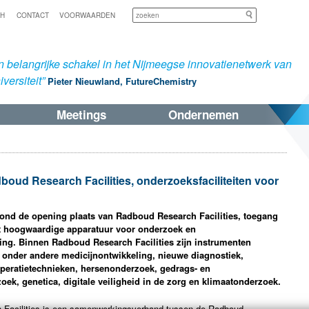
Zoeken
SH
CONTACT
VOORWAARDEN
 belangrijke schakel in het Nijmeegse innovatienetwerk van
versiteit”
Pieter Nieuwland, FutureChemistry
Meetings
Ondernemen
oud Research Facilities, onderzoeksfaciliteiten voor
 vond de opening plaats van Radboud Research Facilities, toegang
ot hoogwaardige apparatuur voor onderzoek en
ing. Binnen Radboud Research Facilities zijn instrumenten
 onder andere medicijnontwikkeling, nieuwe diagnostiek,
peratietechnieken, hersenonderzoek, gedrags- en
ek, genetica, digitale veiligheid in de zorg en klimaatonderzoek.
Facilities is een samenwerkingsverband tussen de Radboud