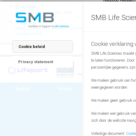
Universiteit en he
07 okt 2026
gebruik maken van 
Radboudumc Investmentday 2026
SMB Life Scie
bieden hebben. Vi
20 nov 2026
experts in de on
Radboudumc Career event for PhD candidates
and motion
,
Healt
& postdocs 2026
Cookie verklaring
Cookie beleid
SMB Life Sciences maakt ge
te laten functioneren. Doo
Privacy statement
persoonlijke gegevens zijn
We maken gebruik van funct
weergegeven worden.
Cookies
Privacy
Algemene
voorwaarden
We maken geen gebruik van
We maken wel gebruik van 
zich door de website navig
Volledige document:
Cooki